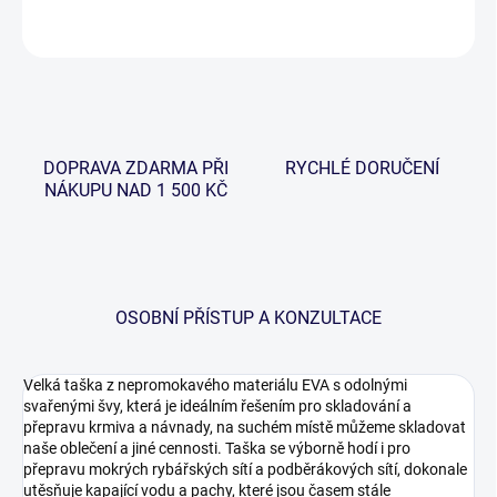
ZEPTAT SE
HLÍDAT
DOPRAVA ZDARMA PŘI
RYCHLÉ DORUČENÍ
NÁKUPU NAD 1 500 KČ
OSOBNÍ PŘÍSTUP A KONZULTACE
Velká taška z nepromokavého materiálu EVA s odolnými
svařenými švy, která je ideálním řešením pro skladování a
přepravu krmiva a návnady, na suchém místě můžeme skladovat
naše oblečení a jiné cennosti. Taška se výborně hodí i pro
přepravu mokrých rybářských sítí a podběrákových sítí, dokonale
utěsňuje kapající vodu a pachy, které jsou časem stále