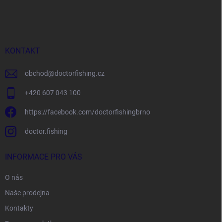
á
p
a
t
í
KONTAKT
obchod
@
doctorfishing.cz
+420 607 043 100
https://facebook.com/doctorfishingbrno
doctor.fishing
INFORMACE PRO VÁS
O nás
Naše prodejna
Kontakty