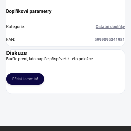
Doplňkové parametry
Kategorie
:
Ostatní doplňky
EAN
:
5999095341981
Diskuze
Buďte první, kdo napíše příspěvek k této položce.
Přidat komentář
Z