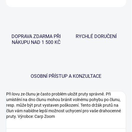
DOPRAVA ZDARMA PŘI
RYCHLÉ DORUČENÍ
NÁKUPU NAD 1 500 KČ
OSOBNÍ PŘÍSTUP A KONZULTACE
Při lovu ze člunu je často problém uložit pruty správně. Při
umístění na dno člunu mohou bránit volnému pohybu po člunu,
resp. může být prut vystaven poškození. Tento držák prutů na
člun vám nabídne lepší možnost uchycení pro vaše drahocenné
pruty. Výrobce: Carp Zoom