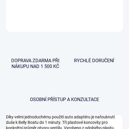
Lehká a kompkatní elektrická vzduchová pumpa 12 V.
DETAILNÍ INFORMACE
ZEPTAT SE
HLÍDAT
DOPRAVA ZDARMA PŘI
RYCHLÉ DORUČENÍ
NÁKUPU NAD 1 500 KČ
OSOBNÍ PŘÍSTUP A KONZULTACE
Díky velmi jednoduchému použití auto adaptéru je nafouknutí
duše k Belly Boatu do 1 minuty. Tři plastové koncovky pro
konkrétní průměr otvoru ventilu. Vyrobeno z odolného plastu.