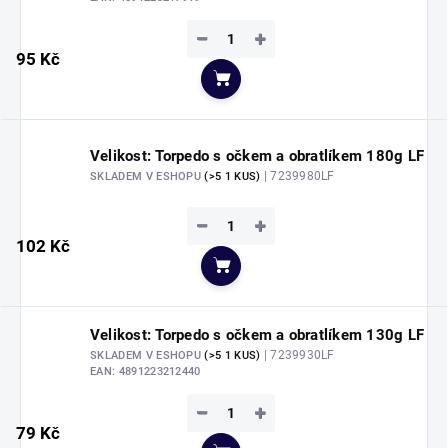
−
+
95 Kč
Do košíku
Velikost: Torpedo s očkem a obratlíkem 180g LF
| 7239980LF
SKLADEM V ESHOPU
(>5 1 KUS)
−
+
102 Kč
Do košíku
Velikost: Torpedo s očkem a obratlíkem 130g LF
| 7239930LF
SKLADEM V ESHOPU
(>5 1 KUS)
EAN:
4891223212440
−
+
79 Kč