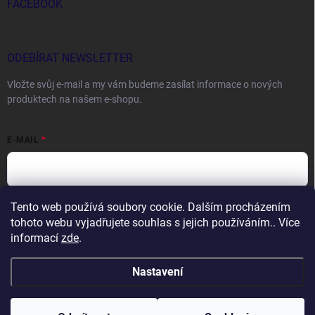
FACEBOOK
ODEBÍRAT NEWSLETTER
Vložte svůj e-mail a my vám budeme zasílat informace o nových
produktech na našem e-shopu.
E-MAIL
Tento web používá soubory cookie. Dalším procházením
Vložením e-mailu souhlasíte s
podmínkami ochrany osobních údajů
tohoto webu vyjadřujete souhlas s jejich používáním.. Více
Přihlásit se
informací
zde
.
Nastavení
Copyright 2026
DOCTORFISHING.CZ
. Všechna práva vyhrazena.