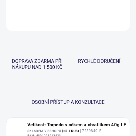
DETAILNÍ INFORMACE
ZEPTAT SE
HLÍDAT
DOPRAVA ZDARMA PŘI
RYCHLÉ DORUČENÍ
NÁKUPU NAD 1 500 KČ
OSOBNÍ PŘÍSTUP A KONZULTACE
Velikost: Torpedo s očkem a obratlíkem 40g LF
| 7239840LF
SKLADEM V ESHOPU
(>5 1 KUS)
EAN:
4891223212433