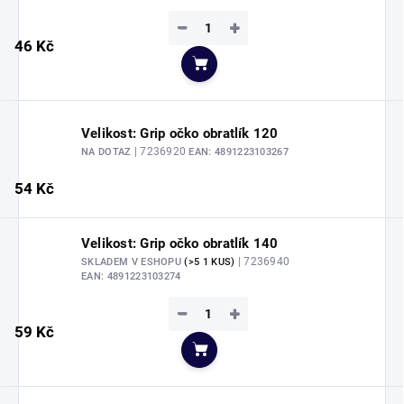
−
+
46 Kč
Do košíku
Velikost: Grip očko obratlík 120
| 7236920
NA DOTAZ
EAN:
4891223103267
54 Kč
Velikost: Grip očko obratlík 140
| 7236940
SKLADEM V ESHOPU
(>5 1 KUS)
EAN:
4891223103274
−
+
59 Kč
Do košíku