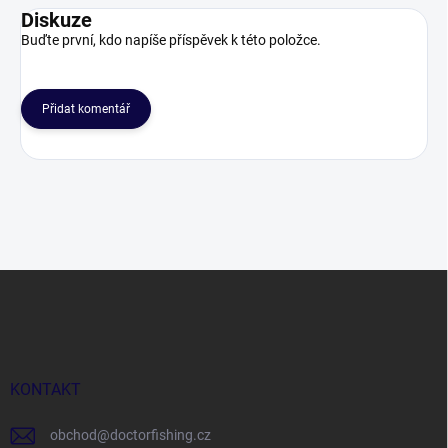
Diskuze
Buďte první, kdo napíše příspěvek k této položce.
Přidat komentář
Z
á
p
a
t
í
KONTAKT
obchod
@
doctorfishing.cz