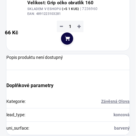
Velikost: Grip očko obratlík 160
| 7236960
SKLADEM V ESHOPU
(>5 1 KUS)
EAN:
4891223103281
−
+
66 Kč
Do košíku
Popis produktu není dostupný
Doplňkové parametry
Kategorie
:
Závěsná Olova
lead_type
:
koncová
uni_surface
:
barvený