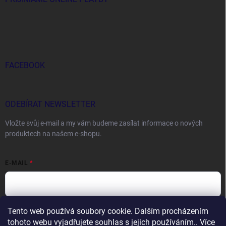
FACEBOOK
ODEBÍRAT NEWSLETTER
Vložte svůj e-mail a my vám budeme zasílat informace o nových
produktech na našem e-shopu.
E-MAIL
Tento web používá soubory cookie. Dalším procházením
Vložením e-mailu souhlasíte s
podmínkami ochrany osobních údajů
tohoto webu vyjadřujete souhlas s jejich používáním.. Více