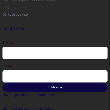
Blog
Dárkové poukazy
PŘIHLÁŠENÍ
E-MAIL
HESLO
Přihlásit se
Nová registrace
Zapomenuté heslo
PŘIJÍMÁME ONLINE PLATBY