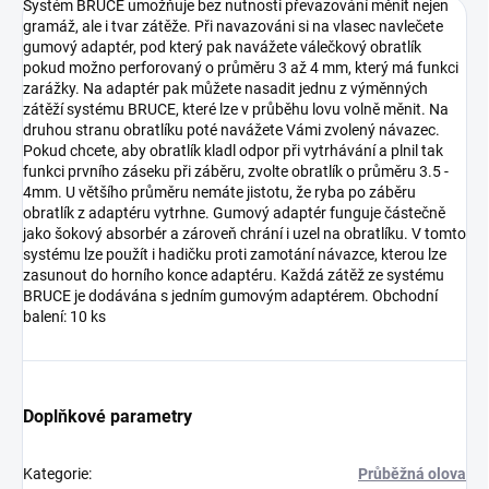
Systém BRUCE umožňuje bez nutnosti převazování měnit nejen
gramáž, ale i tvar zátěže. Při navazováni si na vlasec navlečete
gumový adaptér, pod který pak navážete válečkový obratlík
pokud možno perforovaný o průměru 3 až 4 mm, který má funkci
zarážky. Na adaptér pak můžete nasadit jednu z výměnných
zátěží systému BRUCE, které lze v průběhu lovu volně měnit. Na
druhou stranu obratlíku poté navážete Vámi zvolený návazec.
Pokud chcete, aby obratlík kladl odpor při vytrhávání a plnil tak
funkci prvního záseku při záběru, zvolte obratlík o průměru 3.5 -
4mm. U většího průměru nemáte jistotu, že ryba po záběru
obratlík z adaptéru vytrhne. Gumový adaptér funguje částečně
jako šokový absorbér a zároveň chrání i uzel na obratlíku. V tomto
systému lze použít i hadičku proti zamotání návazce, kterou lze
zasunout do horního konce adaptéru. Každá zátěž ze systému
BRUCE je dodávána s jedním gumovým adaptérem. Obchodní
balení: 10 ks
Doplňkové parametry
Kategorie
:
Průběžná olova