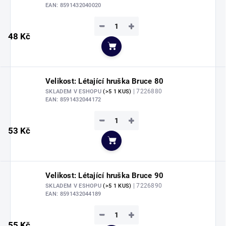
EAN:
8591432040020
−
+
48 Kč
Do košíku
Velikost: Létající hruška Bruce 80
| 7226880
SKLADEM V ESHOPU
(>5 1 KUS)
EAN:
8591432044172
−
+
53 Kč
Do košíku
Velikost: Létající hruška Bruce 90
| 7226890
SKLADEM V ESHOPU
(>5 1 KUS)
EAN:
8591432044189
−
+
55 Kč