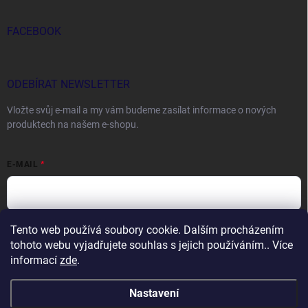
FACEBOOK
ODEBÍRAT NEWSLETTER
Vložte svůj e-mail a my vám budeme zasílat informace o nových
produktech na našem e-shopu.
E-MAIL
Tento web používá soubory cookie. Dalším procházením
Vložením e-mailu souhlasíte s
podmínkami ochrany osobních údajů
tohoto webu vyjadřujete souhlas s jejich používáním.. Více
Přihlásit se
informací
zde
.
Nastavení