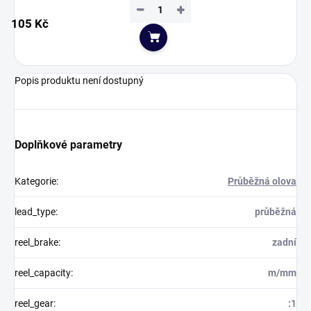
−
+
105 Kč
Do košíku
Popis produktu není dostupný
Doplňkové parametry
Kategorie
:
Průběžná olova
lead_type
:
průběžná
reel_brake
:
zadní
reel_capacity
:
m/mm
reel_gear
:
:1