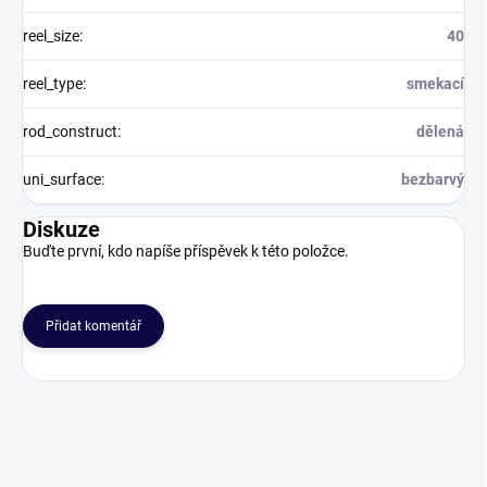
reel_size
:
40
reel_type
:
smekací
rod_construct
:
dělená
uni_surface
:
bezbarvý
Diskuze
Buďte první, kdo napíše příspěvek k této položce.
Přidat komentář