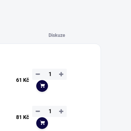
Diskuze
−
+
61 Kč
Do košíku
−
+
81 Kč
Do košíku