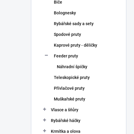
Biče
Bolognesky
Rybářské sady a sety
Spodové pruty
Kaprové pruty - děličky
Feeder pruty
Náhradní špičky
Teleskopické pruty
Přívlačové pruty
Muškařské pruty
Vlasce a šňůry
Rybářské háčky
Krmítka a olova