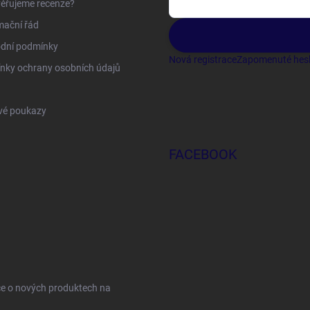
ěřujeme recenze?
mační řád
dní podmínky
Nová registrace
Zapomenuté hes
nky ochrany osobních údajů
vé poukazy
FACEBOOK
ce o nových produktech na