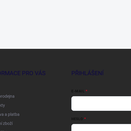
ORMACE PRO VÁS
PŘIHLÁŠENÍ
E-MAIL
prodejna
kty
a a platba
HESLO
í zboží