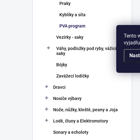
Praky
Kyblíky a síta
PVA program
Tento 
Vezírky - saky
vyjadřu
Váhy, podložky pod ryby, vážicí
saky
Nast
Bójky
Zavážecí lodičky
Dravci
Nosiče výbavy
Nože, nůžky, kleště, peany a Joja
Lodě, čluny a Elektromotory
Sonary a echoloty