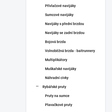
n
Přívlačové navijáky
í
p
Sumcové navijáky
a
n
Navijáky s přední brzdou
e
Navijáky se zadní brzdou
l
Bojová brzda
Volnoběžná brzda - baitrunnery
Multiplikátory
Muškařské navijáky
Náhradní cívky
Rybářské pruty
Pruty na sumce
Plavačkové pruty