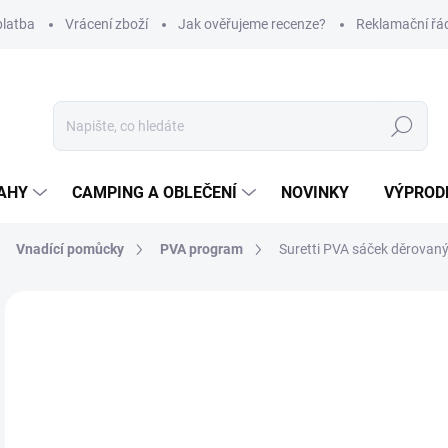
platba
Vrácení zboží
Jak ověřujeme recenze?
Reklamační řá
Hledat
AHY
CAMPING A OBLEČENÍ
NOVINKY
VÝPROD
Vnadící pomůcky
PVA program
Suretti PVA sáček děrova
Neohodnoceno
Podrobnosti hodnocení
ZNAČKA
o
Měr
Z
cena