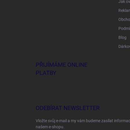
Jak ov
Rekla
Obcho
Podmí
Blog
Dárko
PŘIJÍMÁME ONLINE
PLATBY
ODEBÍRAT NEWSLETTER
Vložte svůj e-mail a my vám budeme zasílat informa
našem e-shopu.