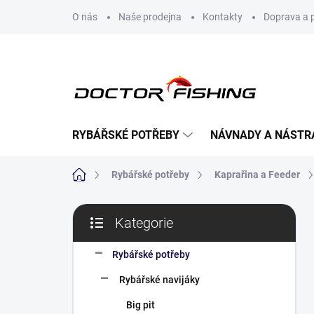
Přejít
O nás
Naše prodejna
Kontakty
Doprava a 
na
obsah
RYBÁŘSKÉ POTŘEBY
NÁVNADY A NÁSTR
Domů
Rybářské potřeby
Kaprařina a Feeder
P
Kategorie
o
Přeskočit
s
kategorie
t
Rybářské potřeby
r
Rybářské navijáky
a
n
Big pit