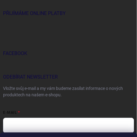
PŘIJÍMÁME ONLINE PLATBY
FACEBOOK
ODEBÍRAT NEWSLETTER
Vložte svůj e-mail a my vám budeme zasílat informace o nových
produktech na našem e-shopu.
E-MAIL