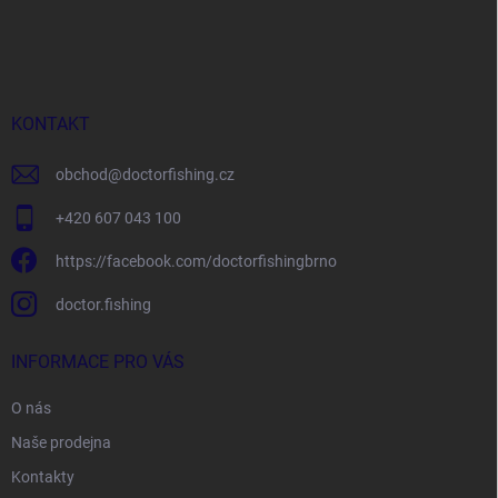
Z
a
á
c
p
í
p
a
r
t
v
í
KONTAKT
k
y
v
obchod
@
doctorfishing.cz
ý
p
+420 607 043 100
i
s
https://facebook.com/doctorfishingbrno
u
doctor.fishing
INFORMACE PRO VÁS
O nás
Naše prodejna
Kontakty