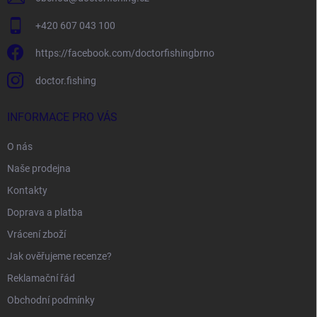
ý
p
+420 607 043 100
i
s
https://facebook.com/doctorfishingbrno
u
doctor.fishing
INFORMACE PRO VÁS
O nás
Naše prodejna
Kontakty
Doprava a platba
Vrácení zboží
Jak ověřujeme recenze?
Reklamační řád
Obchodní podmínky