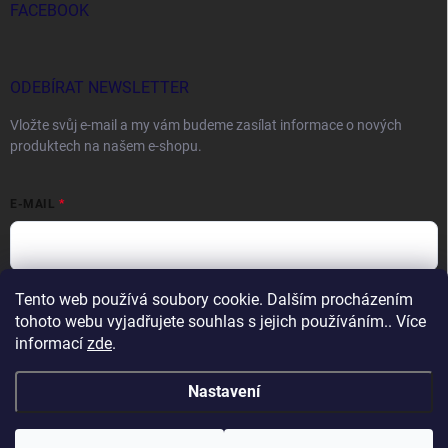
FACEBOOK
ODEBÍRAT NEWSLETTER
Vložte svůj e-mail a my vám budeme zasílat informace o nových
produktech na našem e-shopu.
E-MAIL
Tento web používá soubory cookie. Dalším procházením
Vložením e-mailu souhlasíte s
podmínkami ochrany osobních údajů
tohoto webu vyjadřujete souhlas s jejich používáním.. Více
Přihlásit se
informací
zde
.
Nastavení
Copyright 2026
DOCTORFISHING.CZ
. Všechna práva vyhrazena.