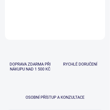
−
+
Přidat do košíku
DETAILNÍ INFORMACE
ZEPTAT SE
HLÍDAT
DOPRAVA ZDARMA PŘI
RYCHLÉ DORUČENÍ
NÁKUPU NAD 1 500 KČ
OSOBNÍ PŘÍSTUP A KONZULTACE