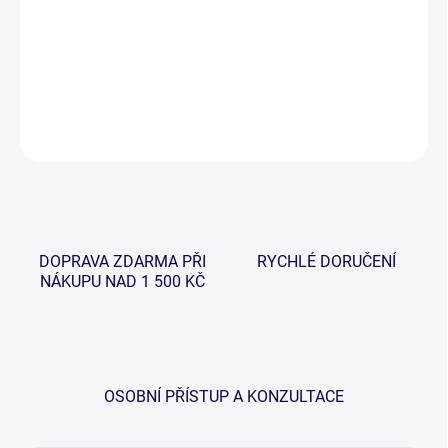
−
+
Přidat do košíku
DETAILNÍ INFORMACE
ZEPTAT SE
HLÍDAT
DOPRAVA ZDARMA PŘI
RYCHLÉ DORUČENÍ
NÁKUPU NAD 1 500 KČ
OSOBNÍ PŘÍSTUP A KONZULTACE