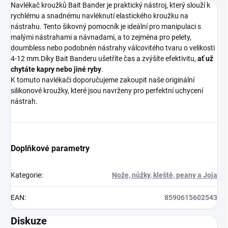
Navlékač kroužků Bait Bander je praktický nástroj, který slouží k
rychlému a snadnému navléknutí elastického kroužku na
nástrahu. Tento šikovný pomocník je ideální pro manipulaci s
malými nástrahami a návnadami, a to zejména pro pelety,
doumbless nebo podobnén nástrahy válcovitého tvaru o velikosti
4-12 mm.Díky Bait Banderu ušetříte čas a zvýšíte efektivitu,
ať už
chytáte kapry nebo jiné ryby
.
K tomuto navlékači doporučujeme zakoupit naše originální
silikonové kroužky, které jsou navrženy pro perfektní uchycení
nástrah.
Doplňkové parametry
Kategorie
:
Nože, nůžky, kleště, peany a Joja
EAN
:
8590615602543
Diskuze