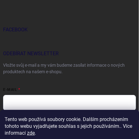
FACEBOOK
ODEBÍRAT NEWSLETTER
Vložte svůj e-mail a my vám budeme zasílat informace o nových
produktech na našem e-shopu.
E-MAIL
Tento web používá soubory cookie. Dalším procházením
Vložením e-mailu souhlasíte s
podmínkami ochrany osobních údajů
tohoto webu vyjadřujete souhlas s jejich používáním.. Více
Přihlásit se
informací
zde
.