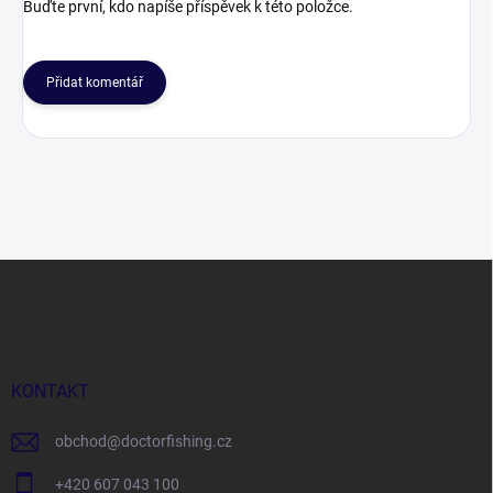
Buďte první, kdo napíše příspěvek k této položce.
Přidat komentář
Z
á
p
a
t
í
KONTAKT
obchod
@
doctorfishing.cz
+420 607 043 100