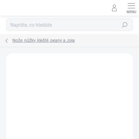
Přejít
na
obsah
Hledat
Nože, nůžky, kleště, peany a Joja
Neohodnoceno
Podrobnosti hodnocení
ZNAČKA:
ZFISH