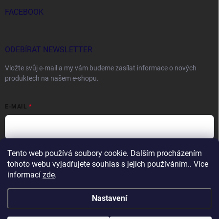
FACEBOOK
ODEBÍRAT NEWSLETTER
Vložte svůj e-mail a my vám budeme zasílat informace o nových
produktech na našem e-shopu.
E-MAIL
Tento web používá soubory cookie. Dalším procházením
Vložením e-mailu souhlasíte s
podmínkami ochrany osobních údajů
tohoto webu vyjadřujete souhlas s jejich používáním.. Více
Přihlásit se
informací
zde
.
Nastavení
Copyright 2026
DOCTORFISHING.CZ
. Všechna práva vyhrazena.