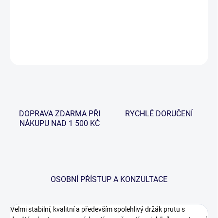
−
+
Přidat do košíku
DETAILNÍ INFORMACE
ZEPTAT SE
HLÍDAT
DOPRAVA ZDARMA PŘI
RYCHLÉ DORUČENÍ
NÁKUPU NAD 1 500 KČ
OSOBNÍ PŘÍSTUP A KONZULTACE
Velmi stabilní, kvalitní a především spolehlivý držák prutu s