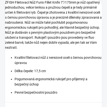
ZFISH Filetovací Nůž Furio Fillet Knife 7"/175mm je nůž opatřený
jednoduchou, velice tenkou a pružnou čepelí a je tedy primárně
určen k filetování ryb. Čepel je zhotovena z kvalitní nerezové oceli
s černou povrchovou úpravou a je precizně dílensky zpracovaná a
nabroušená. Nůž se může také pochlubit pogumovanou
ergonomickou rukojetí pro pohodlný, ale hlavně bezpečný úchop.
Nůž je dodáván s pevným plastovým pouzdrem pro bezpečné
uložení a transport. Rukojeť i pouzdro jsou provedeny ve fluo
zelené barvě, takže nůž nejen dobře vypadá, ale jen tak se Vám
neztratí.
Kvalitní filetovací nůž z nerezové oceli s černou povrchovou
úpravou
Délka čepele: 17,5 cm
Pogumovaná ergonomická rukojeť pro příjemný a
bezpečný úchop
Pevné bezpečnostní pouzdro