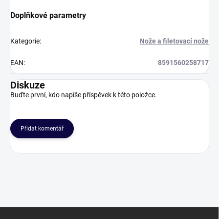
Doplňkové parametry
Kategorie
:
Nože a filetovací nože
EAN
:
8591560258717
Diskuze
Buďte první, kdo napíše příspěvek k této položce.
Přidat komentář
Z