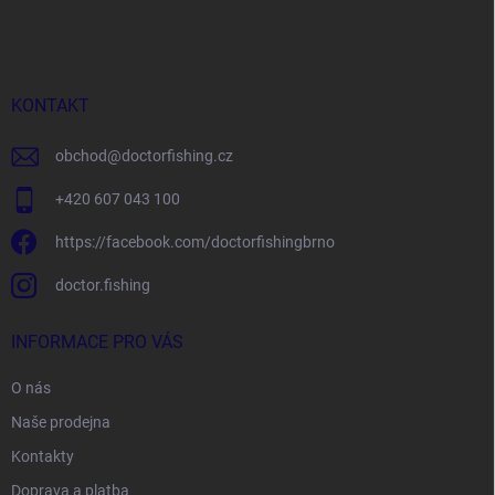
á
p
a
t
í
KONTAKT
obchod
@
doctorfishing.cz
+420 607 043 100
https://facebook.com/doctorfishingbrno
doctor.fishing
INFORMACE PRO VÁS
O nás
Naše prodejna
Kontakty
Doprava a platba