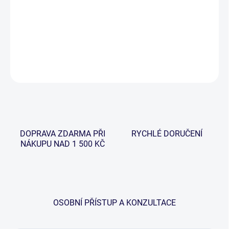
−
+
Přidat do košíku
DETAILNÍ INFORMACE
ZEPTAT SE
HLÍDAT
DOPRAVA ZDARMA PŘI
RYCHLÉ DORUČENÍ
NÁKUPU NAD 1 500 KČ
OSOBNÍ PŘÍSTUP A KONZULTACE