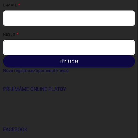
E-MAIL
HESLO
Přihlásit se
Nová registrace
Zapomenuté heslo
PŘIJÍMÁME ONLINE PLATBY
FACEBOOK