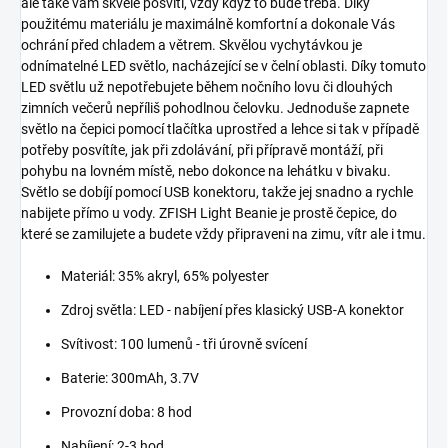
ale také vám skvěle posvítí, vždy když to bude třeba. Díky
použitému materiálu je maximálně komfortní a dokonale Vás
ochrání před chladem a větrem. Skvělou vychytávkou je
odnímatelné LED světlo, nacházející se v čelní oblasti. Díky tomuto
LED světlu už nepotřebujete během nočního lovu či dlouhých
zimních večerů nepříliš pohodlnou čelovku. Jednoduše zapnete
světlo na čepici pomocí tlačítka uprostřed a lehce si tak v případě
potřeby posvítíte, jak při zdolávání, při přípravě montáží, při
pohybu na lovném místě, nebo dokonce na lehátku v bivaku.
Světlo se dobíjí pomocí USB konektoru, takže jej snadno a rychle
nabijete přímo u vody. ZFISH Light Beanie je prostě čepice, do
které se zamilujete a budete vždy připraveni na zimu, vítr ale i tmu.
Materiál: 35% akryl, 65% polyester
Zdroj světla: LED - nabíjení přes klasický USB-A konektor
Svítivost: 100 lumenů - tři úrovně svícení
Baterie: 300mAh, 3.7V
Provozní doba: 8 hod
Nabíjení: 2-3 hod