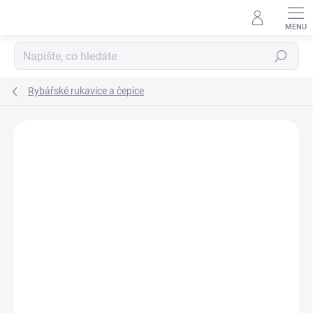
Přejít
na
obsah
Hledat
Rybářské rukavice a čepice
Neohodnoceno
Podrobnosti hodnocení
ZNAČKA:
ZFISH