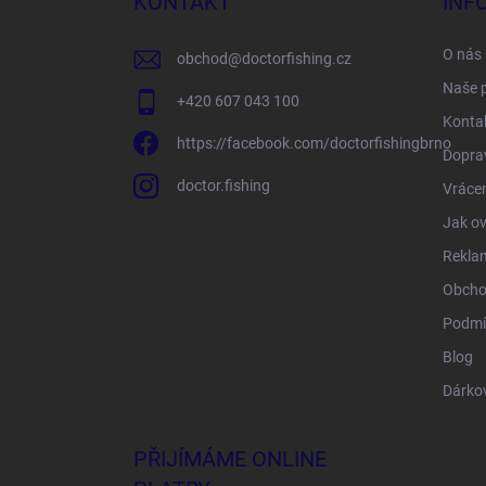
KONTAKT
INF
t
í
O nás
obchod
@
doctorfishing.cz
Naše 
+420 607 043 100
Konta
https://facebook.com/doctorfishingbrno
Doprav
doctor.fishing
Vrácen
Jak ov
Rekla
Obcho
Podmí
Blog
Dárko
PŘIJÍMÁME ONLINE