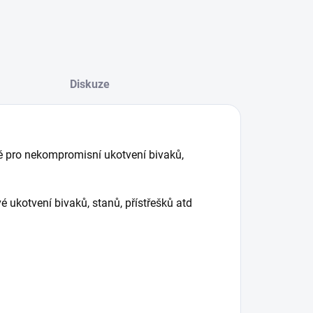
Diskuze
tě pro nekompromisní ukotvení bivaků,
é ukotvení bivaků, stanů, přístřešků atd