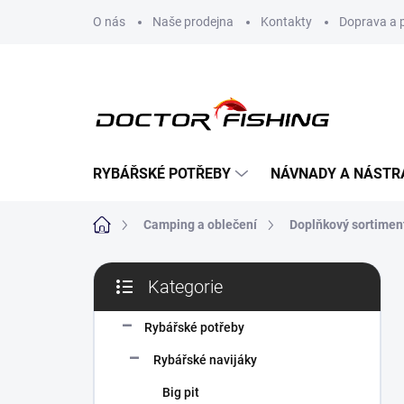
Přejít
O nás
Naše prodejna
Kontakty
Doprava a 
na
obsah
RYBÁŘSKÉ POTŘEBY
NÁVNADY A NÁSTR
Domů
Camping a oblečení
Doplňkový sortimen
P
Kategorie
o
Přeskočit
s
kategorie
t
Rybářské potřeby
r
Rybářské navijáky
a
n
Big pit