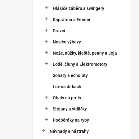
Hlásiče záběru a swingery
Kaprařina a Feeder
Dravci
Nosiče výbavy
Nože, nůžky, kleště, peany a Joja
Lodě, čluny a Elektromotory
Sonary a echoloty
Lov na dírkách
Obaly na pruty
Stojany a vidličky
Podběráky na ryby
Návnady a nástrahy