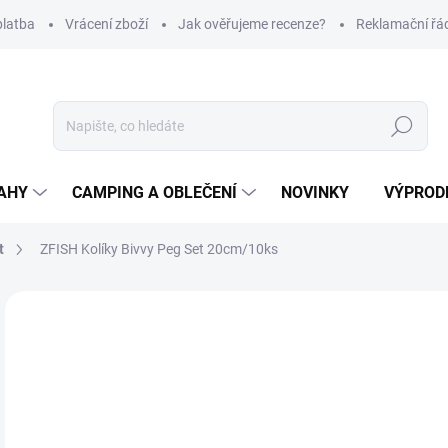
platba
Vrácení zboží
Jak ověřujeme recenze?
Reklamační řá
Hledat
AHY
CAMPING A OBLEČENÍ
NOVINKY
VÝPROD
t
ZFISH Kolíky Bivvy Peg Set 20cm/10ks
Neohodnoceno
Podrobnosti hodnocení
ZNAČKA
2
Měr
SK
cena