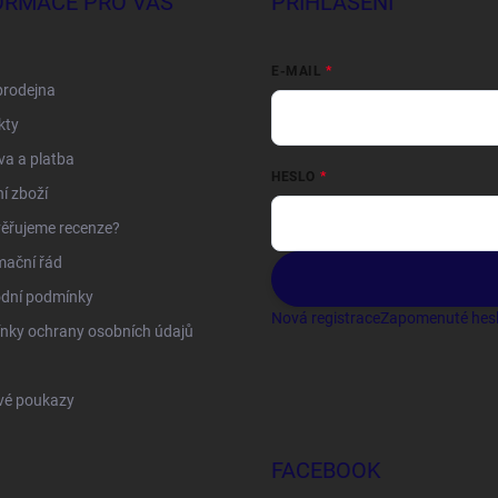
ORMACE PRO VÁS
PŘIHLÁŠENÍ
E-MAIL
prodejna
kty
a a platba
HESLO
í zboží
ěřujeme recenze?
mační řád
dní podmínky
Nová registrace
Zapomenuté hes
nky ochrany osobních údajů
vé poukazy
FACEBOOK