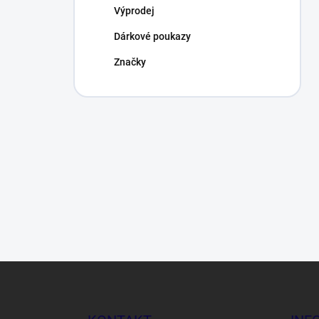
Výprodej
Dárkové poukazy
Značky
Z
á
p
a