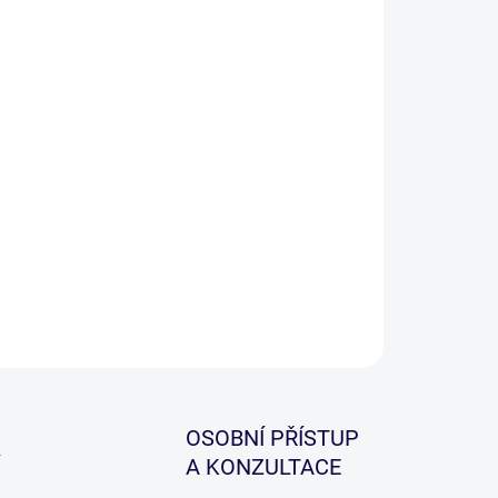
−
+
Přidat do košíku
ILNÍ INFORMACE
ZEPTAT SE
HLÍDAT
OSOBNÍ PŘÍSTUP
A KONZULTACE