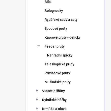
Biče
Bolognesky
Rybářské sady a sety
Spodové pruty
Kaprové pruty - děličky
Feeder pruty
Náhradní špičky
Teleskopické pruty
Přívlačové pruty
Muškařské pruty
Vlasce a šňůry
Rybářské háčky
Krmítka a olova