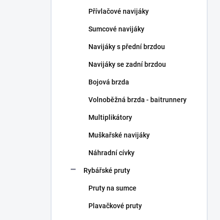
n
Přívlačové navijáky
í
p
Sumcové navijáky
a
n
Navijáky s přední brzdou
e
Navijáky se zadní brzdou
l
Bojová brzda
Volnoběžná brzda - baitrunnery
Multiplikátory
Muškařské navijáky
Náhradní cívky
Rybářské pruty
Pruty na sumce
Plavačkové pruty