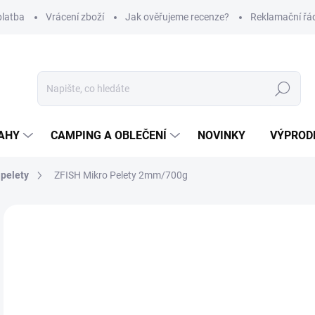
platba
Vrácení zboží
Jak ověřujeme recenze?
Reklamační řá
Hledat
AHY
CAMPING A OBLEČENÍ
NOVINKY
VÝPROD
 pelety
ZFISH Mikro Pelety 2mm/700g
Neohodnoceno
Podrobnosti hodnocení
1
Měr
Z
cena