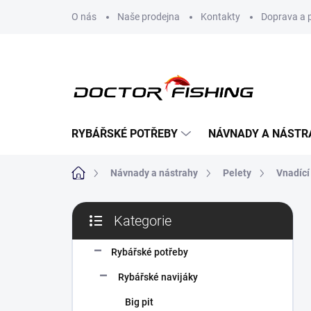
Přejít
O nás
Naše prodejna
Kontakty
Doprava a 
na
obsah
RYBÁŘSKÉ POTŘEBY
NÁVNADY A NÁSTR
Domů
Návnady a nástrahy
Pelety
Vnadící
P
Kategorie
o
Přeskočit
s
kategorie
t
Rybářské potřeby
r
Rybářské navijáky
a
n
Big pit