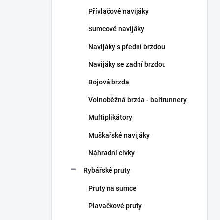
n
Přívlačové navijáky
í
p
Sumcové navijáky
a
n
Navijáky s přední brzdou
e
Navijáky se zadní brzdou
l
Bojová brzda
Volnoběžná brzda - baitrunnery
Multiplikátory
Muškařské navijáky
Náhradní cívky
Rybářské pruty
Pruty na sumce
Plavačkové pruty