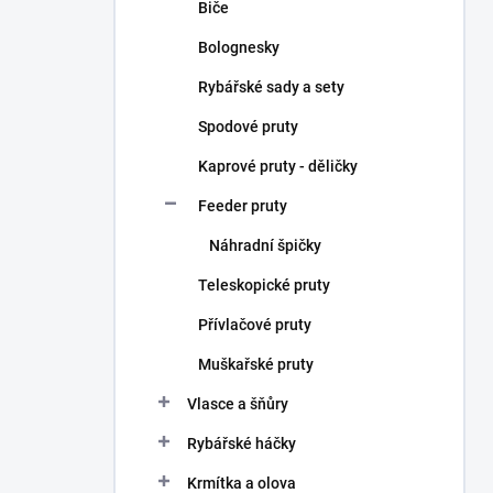
Biče
Bolognesky
Rybářské sady a sety
Spodové pruty
Kaprové pruty - děličky
Feeder pruty
Náhradní špičky
Teleskopické pruty
Přívlačové pruty
Muškařské pruty
Vlasce a šňůry
Rybářské háčky
Krmítka a olova