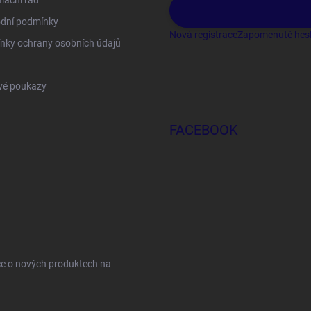
mační řád
dní podmínky
Nová registrace
Zapomenuté hes
nky ochrany osobních údajů
vé poukazy
FACEBOOK
ce o nových produktech na