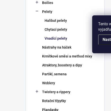
Boilies
Pelety
Halibut pelety
Tento 
vyjadřu
Chytací pelety
Vnadící pelety
Nast
Nástrahy na háček
Krmítkové směsi a method mixy
Atraktory, boostery a dipy
Partikl, semena
Woblery
Twistery a rippery
Rotační třpytky
Plandavky