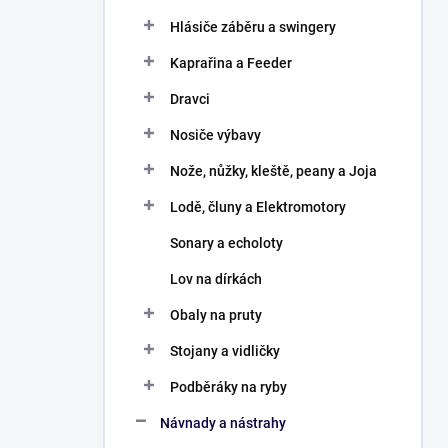
Hlásiče záběru a swingery
Kaprařina a Feeder
Dravci
Nosiče výbavy
Nože, nůžky, kleště, peany a Joja
Lodě, čluny a Elektromotory
Sonary a echoloty
Lov na dírkách
Obaly na pruty
Stojany a vidličky
Podběráky na ryby
Návnady a nástrahy