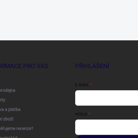
ORMACE PRO VÁS
PŘIHLÁŠENÍ
E-MAIL
prodejna
kty
a a platba
HESLO
í zboží
ěřujeme recenze?