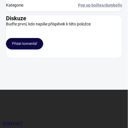
Kategorie
:
Pop up boilies/dumbells
Diskuze
Buďte první, kdo napíše příspěvek k této položce.
Přidat komentář
Z
á
p
a
t
í
KONTAKT