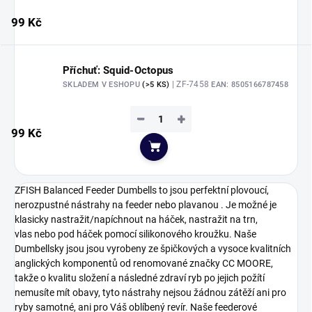
99 Kč
Příchuť: Squid-Octopus
| ZF-7458
SKLADEM V ESHOPU
(>5 KS)
EAN:
8505166787458
−
+
99 Kč
Do košíku
ZFISH Balanced Feeder Dumbells to jsou perfektní plovoucí,
nerozpustné nástrahy na feeder nebo plavanou . Je možné je
klasicky nastražit/napíchnout na háček, nastražit na trn,
vlas nebo pod háček pomocí silikonového kroužku. Naše
Dumbellsky jsou jsou vyrobeny ze špičkových a vysoce kvalitních
anglických komponentů od renomované značky CC MOORE,
takže o kvalitu složení a následné zdraví ryb po jejich požítí
nemusíte mít obavy, tyto nástrahy nejsou žádnou zátěží ani pro
ryby samotné, ani pro Váš oblíbený revír. Naše feederové