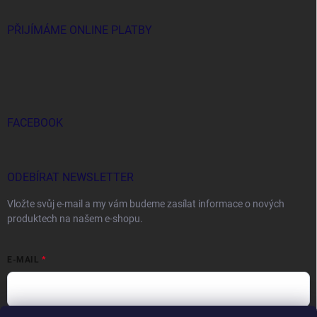
PŘIJÍMÁME ONLINE PLATBY
FACEBOOK
ODEBÍRAT NEWSLETTER
Vložte svůj e-mail a my vám budeme zasílat informace o nových
produktech na našem e-shopu.
E-MAIL