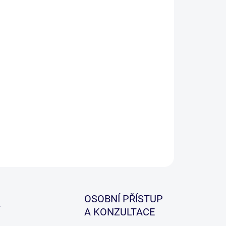
−
+
Přidat do košíku
ILNÍ INFORMACE
ZEPTAT SE
HLÍDAT
OSOBNÍ PŘÍSTUP
A KONZULTACE