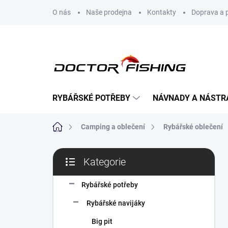
Přejít
O nás
Naše prodejna
Kontakty
Doprava a 
na
obsah
RYBÁŘSKÉ POTŘEBY
NÁVNADY A NÁSTR
Domů
Camping a oblečení
Rybářské oblečení
P
Kategorie
o
Přeskočit
s
kategorie
t
Rybářské potřeby
r
Rybářské navijáky
a
n
Big pit