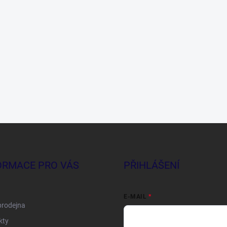
ORMACE PRO VÁS
PŘIHLÁŠENÍ
E-MAIL
prodejna
kty