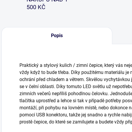
500 KČ
Popis
Praktický a stylový kulich / zimní čepice, který vás nej
vždy když to bude třeba. Díky použitému materiálu j
ochrání před chladem a větrem. Skvělou vychytávkou j
se v čelní oblasti. Díky tomuto LED světlu už nepotře
zimních večerů nepříliš pohodlnou čelovku. Jednoduše
tlačítka uprostřed a lehce si tak v případě potřeby posvít
montáží, při pohybu na lovném místě, nebo dokonce na 
pomocí USB konektoru, takže jej snadno a rychle nabij
prostě čepice, do které se zamilujete a budete vždy přip