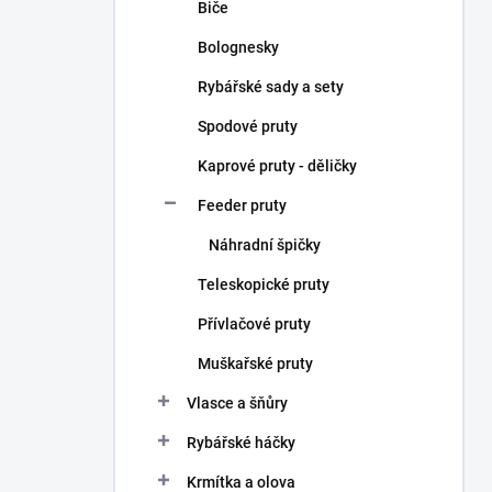
Biče
Bolognesky
Rybářské sady a sety
Spodové pruty
Kaprové pruty - děličky
Feeder pruty
Náhradní špičky
Teleskopické pruty
Přívlačové pruty
Muškařské pruty
Vlasce a šňůry
Rybářské háčky
Krmítka a olova