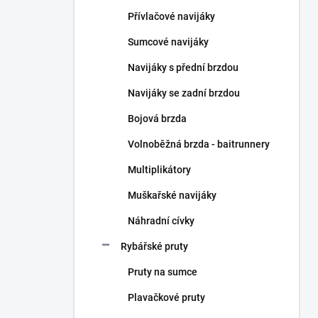
n
Přívlačové navijáky
í
p
Sumcové navijáky
a
n
Navijáky s přední brzdou
e
Navijáky se zadní brzdou
l
Bojová brzda
Volnoběžná brzda - baitrunnery
Multiplikátory
Muškařské navijáky
Náhradní cívky
Rybářské pruty
Pruty na sumce
Plavačkové pruty