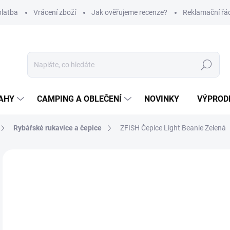
platba
Vrácení zboží
Jak ověřujeme recenze?
Reklamační řá
Hledat
AHY
CAMPING A OBLEČENÍ
NOVINKY
VÝPROD
Rybářské rukavice a čepice
ZFISH Čepice Light Beanie Zelená
Neohodnoceno
Podrobnosti hodnocení
ZNAČKA
2
Měr
SK
cena