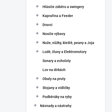
Hlásiče záběru a swingery
Kaprařina a Feeder
Dravci
Nosiče výbavy
Nože, nůžky, kleště, peany a Joja
Lodě, čluny a Elektromotory
Sonary a echoloty
Lov na dírkách
Obaly na pruty
Stojany a vidličky
Podběráky na ryby
Návnady a nástrahy