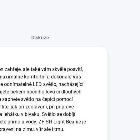
Diskuze
en zahřeje, ale také vám skvěle posvítí,
e maximálně komfortní a dokonale Vás
e odnímatelné LED světlo, nacházející
bujete během nočního lovu či dlouhých
 zapnete světlo na čepici pomocí
íte, jak při zdolávání, při přípravě
lehátku v bivaku. Světlo se dobíjí
ete přímo u vody. ZFISH Light Beanie je
raveni na zimu, vítr ale i tmu.