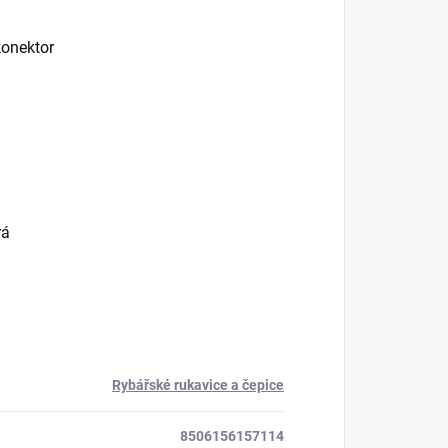
konektor
rá
Rybářské rukavice a čepice
8506156157114