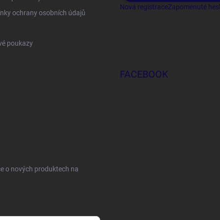
Nová registrace
Zapomenuté hes
nky ochrany osobních údajů
vé poukazy
FACEBOOK
ce o nových produktech na