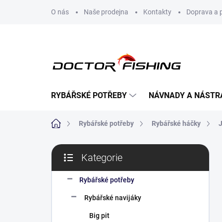
Přejít
O nás
Naše prodejna
Kontakty
Doprava a 
na
obsah
RYBÁŘSKÉ POTŘEBY
NÁVNADY A NÁSTR
Domů
Rybářské potřeby
Rybářské háčky
P
Kategorie
o
Přeskočit
s
kategorie
t
Rybářské potřeby
r
Rybářské navijáky
a
n
Big pit