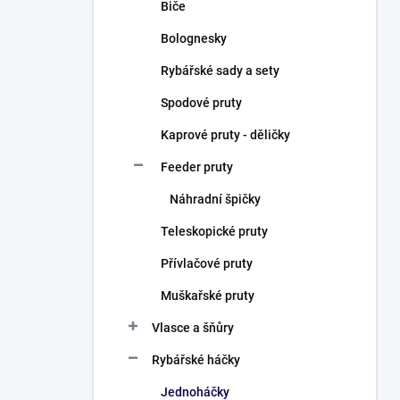
Biče
Bolognesky
Rybářské sady a sety
Spodové pruty
Kaprové pruty - děličky
Feeder pruty
Náhradní špičky
Teleskopické pruty
Přívlačové pruty
Muškařské pruty
Vlasce a šňůry
Rybářské háčky
Jednoháčky