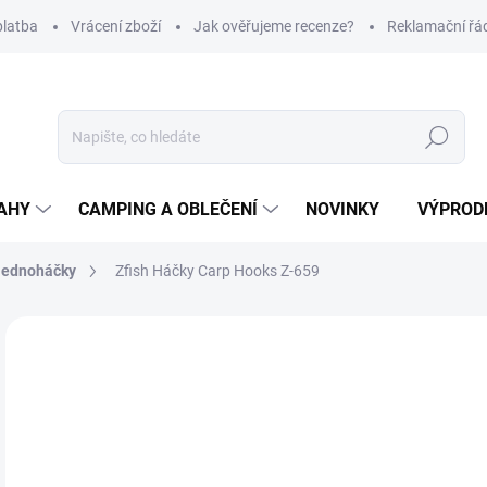
platba
Vrácení zboží
Jak ověřujeme recenze?
Reklamační řá
Hledat
AHY
CAMPING A OBLEČENÍ
NOVINKY
VÝPROD
Jednoháčky
Zfish Háčky Carp Hooks Z-659
Neohodnoceno
Podrobnosti hodnocení
ZNAČKA
35
Měr
Z
cena