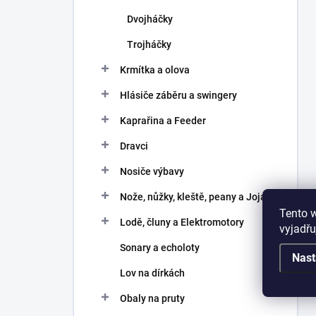
Dvojháčky
Trojháčky
Krmítka a olova
Hlásiče záběru a swingery
Kaprařina a Feeder
Dravci
Nosiče výbavy
Nože, nůžky, kleště, peany a Joja
Tento 
Lodě, čluny a Elektromotory
vyjadřu
Sonary a echoloty
Nast
Lov na dírkách
Obaly na pruty