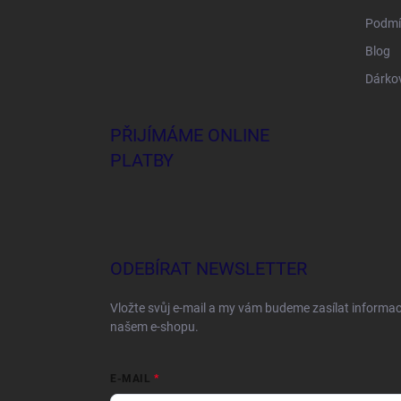
Podmí
Blog
Dárko
PŘIJÍMÁME ONLINE
PLATBY
ODEBÍRAT NEWSLETTER
Vložte svůj e-mail a my vám budeme zasílat informa
našem e-shopu.
E-MAIL