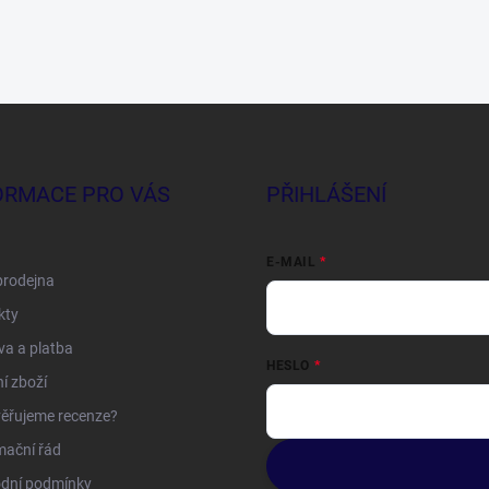
ORMACE PRO VÁS
PŘIHLÁŠENÍ
E-MAIL
prodejna
kty
a a platba
HESLO
í zboží
ěřujeme recenze?
mační řád
dní podmínky