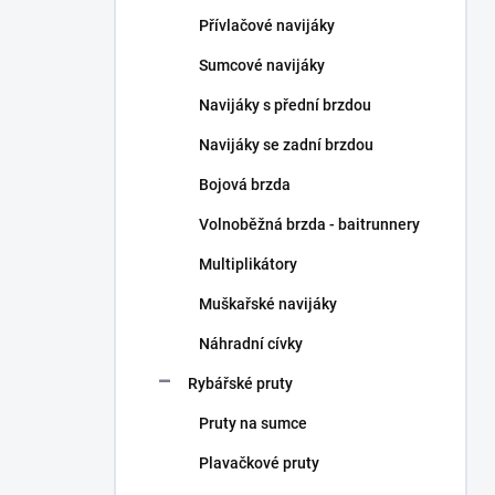
n
Přívlačové navijáky
í
p
Sumcové navijáky
a
n
Navijáky s přední brzdou
e
Navijáky se zadní brzdou
l
Bojová brzda
Volnoběžná brzda - baitrunnery
Multiplikátory
Muškařské navijáky
Náhradní cívky
Rybářské pruty
Pruty na sumce
Plavačkové pruty