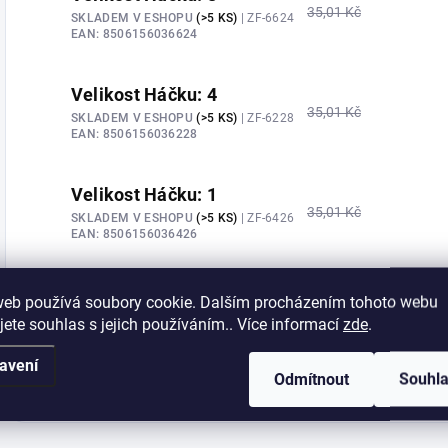
35,01 Kč
SKLADEM V ESHOPU
(>5 KS)
| ZF-6624
EAN:
8506156036624
Velikost Háčku: 4
35,01 Kč
SKLADEM V ESHOPU
(>5 KS)
| ZF-6228
EAN:
8506156036228
Velikost Háčku: 1
35,01 Kč
SKLADEM V ESHOPU
(>5 KS)
| ZF-6426
EAN:
8506156036426
Velikost Háčku: 1/0
web používá soubory cookie. Dalším procházením tohoto webu
35,01 Kč
SKLADEM V ESHOPU
(>5 KS)
| ZF-6525
jete souhlas s jejich používáním.. Více informací
zde
.
EAN:
8506156036525
avení
Odmítnout
Souhl