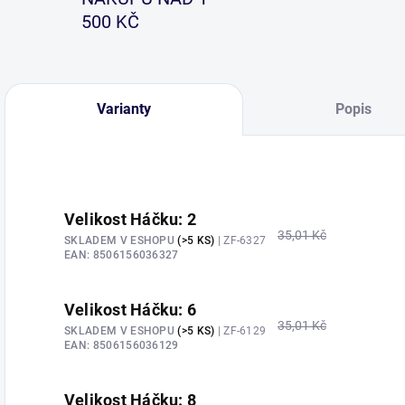
500 KČ
Varianty
Popis
Velikost Háčku: 2
35,01 Kč
SKLADEM V ESHOPU
(>5 KS)
| ZF-6327
EAN:
8506156036327
Velikost Háčku: 6
35,01 Kč
SKLADEM V ESHOPU
(>5 KS)
| ZF-6129
EAN:
8506156036129
Velikost Háčku: 8