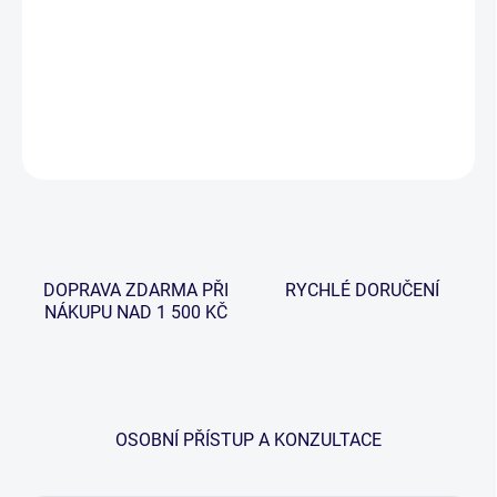
−
+
Přidat do košíku
DETAILNÍ INFORMACE
ZEPTAT SE
HLÍDAT
DOPRAVA ZDARMA PŘI
RYCHLÉ DORUČENÍ
NÁKUPU NAD 1 500 KČ
OSOBNÍ PŘÍSTUP A KONZULTACE