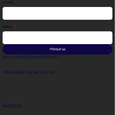
E-MAIL
HESLO
Přihlásit se
Nová registrace
Zapomenuté heslo
PŘIJÍMÁME ONLINE PLATBY
FACEBOOK