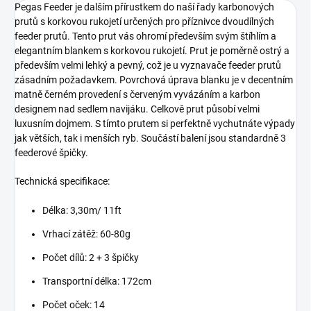
Pegas Feeder je dalším přírustkem do naší řady karbonových
prutů s korkovou rukojetí určených pro příznivce dvoudílných
feeder prutů. Tento prut vás ohromí především svým štíhlím a
elegantním blankem s korkovou rukojetí. Prut je poměrně ostrý a
především velmi lehký a pevný, což je u vyznavače feeder prutů
zásadním požadavkem. Povrchová úprava blanku je v decentním
matně černém provedení s červeným vyvázáním a karbon
designem nad sedlem navijáku. Celkově prut působí velmi
luxusním dojmem. S tímto prutem si perfektně vychutnáte výpady
jak větších, tak i menších ryb. Součástí balení jsou standardně 3
feederové špičky.
Technická specifikace:
Délka: 3,30m/ 11ft
Vrhací zátěž: 60-80g
Počet dílů: 2 + 3 špičky
Transportní délka: 172cm
Počet oček: 14