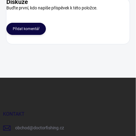
Diskuze
Buďte první, kdo napíše příspěvek k této položce.
Přidat komentář
Z
á
p
a
t
í
KONTAKT
obchod
@
doctorfishing.cz