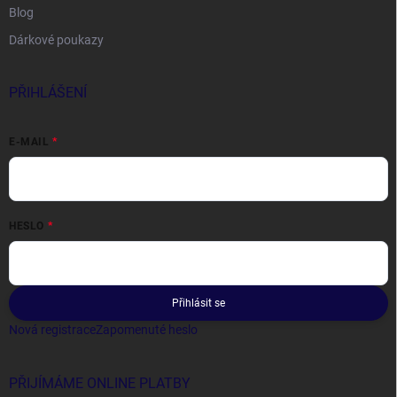
Blog
Dárkové poukazy
PŘIHLÁŠENÍ
E-MAIL
HESLO
Přihlásit se
Nová registrace
Zapomenuté heslo
PŘIJÍMÁME ONLINE PLATBY