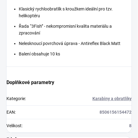
Klasický rychloobratlík s kroužkem ideální pro tzv.
helikoptéru
Řada “3Fish” - nekompromisní kvalita materiálu a
zpracování
Nelesknoucí povrchová úprava - Antireflex Black Matt
Balení obsahuje 10 ks
Doplňkové parametry
Kategorie
:
Karabiny a obratlíky
EAN
:
8506156154472
Velikost
:
8