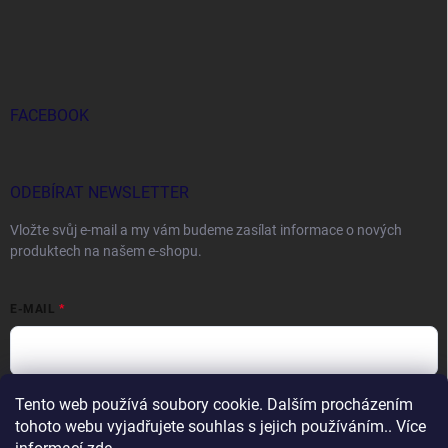
FACEBOOK
ODEBÍRAT NEWSLETTER
Vložte svůj e-mail a my vám budeme zasílat informace o nových
produktech na našem e-shopu.
E-MAIL
Tento web používá soubory cookie. Dalším procházením
Vložením e-mailu souhlasíte s
podmínkami ochrany osobních údajů
tohoto webu vyjadřujete souhlas s jejich používáním.. Více
Přihlásit se