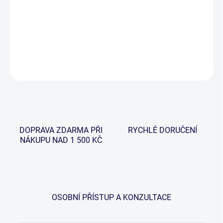
−
+
Přidat do košíku
DETAILNÍ INFORMACE
ZEPTAT SE
HLÍDAT
DOPRAVA ZDARMA PŘI
RYCHLÉ DORUČENÍ
NÁKUPU NAD 1 500 KČ
OSOBNÍ PŘÍSTUP A KONZULTACE