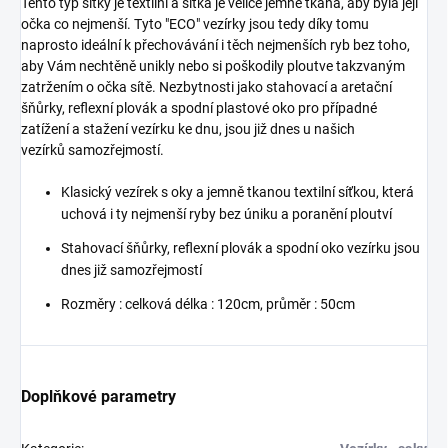
Tento typ síťky je textilní a síťka je velice jemně tkaná, aby byla její
očka co nejmenší. Tyto "ECO" vezírky jsou tedy díky tomu
naprosto ideální k přechovávání i těch nejmenších ryb bez toho,
aby Vám nechtěně unikly nebo si poškodily ploutve takzvaným
zatržením o očka sítě. Nezbytnosti jako stahovací a aretační
šňůrky, reflexní plovák a spodní plastové oko pro případné
zatížení a stažení vezírku ke dnu, jsou již dnes u našich
vezírků samozřejmostí.
Klasický vezírek s oky a jemně tkanou textilní síťkou, která
uchová i ty nejmenší ryby bez úniku a poranění ploutví
Stahovací šňůrky, reflexní plovák a spodní oko vezírku jsou
dnes již samozřejmostí
Rozměry : celková délka : 120cm, průměr : 50cm
Doplňkové parametry