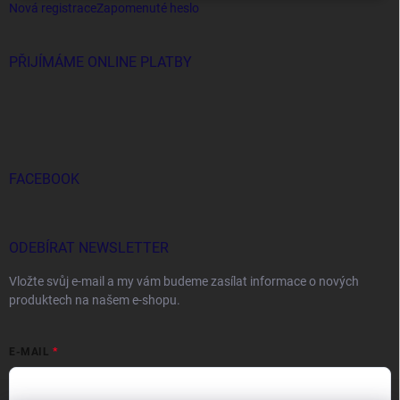
Nová registrace
Zapomenuté heslo
PŘIJÍMÁME ONLINE PLATBY
FACEBOOK
ODEBÍRAT NEWSLETTER
Vložte svůj e-mail a my vám budeme zasílat informace o nových
produktech na našem e-shopu.
E-MAIL