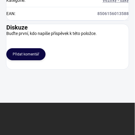
Kategorie
:
Vezírky - saky
EAN
:
8506156013588
Diskuze
Buďte první, kdo napíše příspěvek k této položce.
Přidat komentář
Z
á
p
a
t