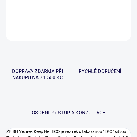
−
+
Přidat do košíku
DETAILNÍ INFORMACE
ZEPTAT SE
HLÍDAT
DOPRAVA ZDARMA PŘI
RYCHLÉ DORUČENÍ
NÁKUPU NAD 1 500 KČ
OSOBNÍ PŘÍSTUP A KONZULTACE
ZFISH Vezírek Keep Net ECO je vezírek s takzvanou "EKO" síťkou.