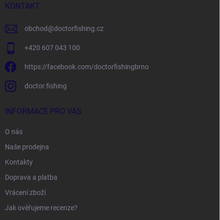
í
KONTAKT
obchod
@
doctorfishing.cz
+420 607 043 100
https://facebook.com/doctorfishingbrno
doctor.fishing
INFORMACE PRO VÁS
O nás
Naše prodejna
Kontakty
Doprava a platba
Vrácení zboží
Jak ověřujeme recenze?