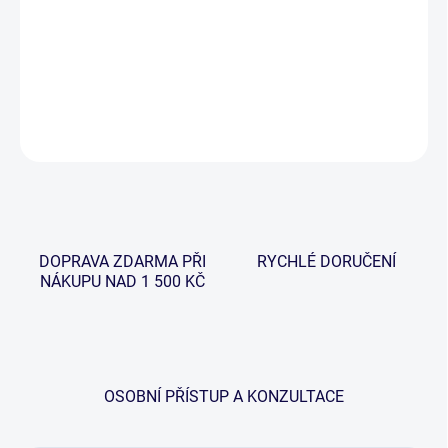
−
+
Přidat do košíku
DETAILNÍ INFORMACE
ZEPTAT SE
HLÍDAT
DOPRAVA ZDARMA PŘI
RYCHLÉ DORUČENÍ
NÁKUPU NAD 1 500 KČ
OSOBNÍ PŘÍSTUP A KONZULTACE