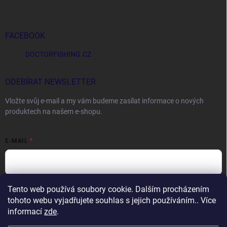
FACEBOOK
DOCTORFISHING.CZ
ODEBÍRAT NEWSLETTER
Vložte svůj e-mail a my vám budeme zasílat informace o nových
produktech na našem e-shopu.
E-MAIL
Tento web používá soubory cookie. Dalším procházením
Vložením e-mailu souhlasíte s
podmínkami ochrany osobních údajů
tohoto webu vyjadřujete souhlas s jejich používáním.. Více
Přihlásit se
informací
zde
.