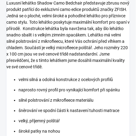
Luxusní lehátko Shadow Camo Bedchair představuje zbrusu nový
produkt patřící do exkluzivní camo edice produktů značky ZFISH.
Jedná se o ploché, velmi široké a pohodlné lehátko pro příznivce
camo stylu. Toto lehátko poskytuje maximální komfort pro spaní v
přírodě. Konstrukce lehátka byla navržena tak, aby šlo lehátko
snadno sbalit i s velkým zimním spacákem. Lehátko má velmi
silné polstrování z mikrofleecu, které Vás ochrání před vlhkem a
chladem. Součástí je velký microfleece polštář. Jeho rozměry 220
x 100 cm jsou ve své cenové třídě nadstandardní. Jsme
přesvědčeni, že s tímto lehátkem jsme dosáhli maximální kvality
ve své cenové třídě.
velmi silná a odolná konstrukce z ocelových profilů
naprosto rovný profil pro vynikající komfort při spánku
silné polstrování z mikrofleece materiálu
šněrování ve spodní části k nastavení tuhosti matrace
velký, příjemný polštář
široké patky na nohou