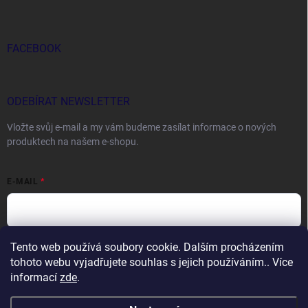
FACEBOOK
ODEBÍRAT NEWSLETTER
Vložte svůj e-mail a my vám budeme zasílat informace o nových
produktech na našem e-shopu.
E-MAIL
Tento web používá soubory cookie. Dalším procházením
Vložením e-mailu souhlasíte s
podmínkami ochrany osobních údajů
tohoto webu vyjadřujete souhlas s jejich používáním.. Více
Přihlásit se
informací
zde
.