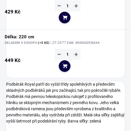
−
+
429 Kč
Do košíku
Délka: 220 cm
| ZF-2477
SKLADEM V ESHOPU
(>5 KS)
EAN:
8505402936244
−
+
449 Kč
Do košíku
Podběrák Royal patří do vyšší třídy spolehlivých a především
skladných podběráků jak pro začínající, tak pro pokročilé rybáře.
Podběrák má pevnou teleskopickou rukojeť z profilovaného
hliníku se sklopným mechanizmem z pevného kovu. Jeho velká
podběráková ramena jsou především vyrobena z kvalitního a
pevného materiálu, aby vydržela při zátěži. Malá oka síťky zajišťují
vyšší šetrnost při podebírání ryby. Barva síťky: zelená