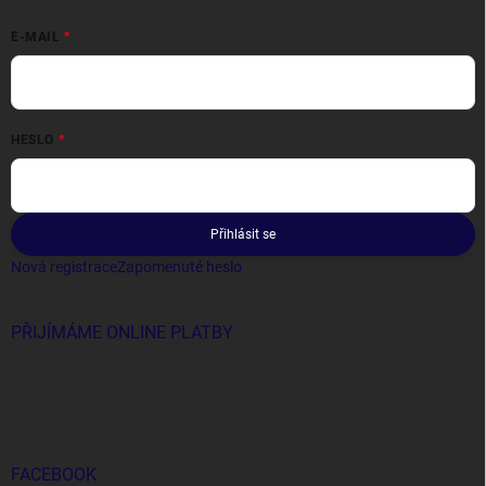
E-MAIL
HESLO
Přihlásit se
Nová registrace
Zapomenuté heslo
PŘIJÍMÁME ONLINE PLATBY
FACEBOOK