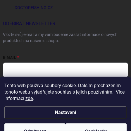
DOCTORFISHING.CZ
ODEBÍRAT NEWSLETTER
Vložte svůj e-mail a my vám budeme zasílat informace o nových
produktech na našem e-shopu.
E-MAIL
Tento web používá soubory cookie. Dalším procházením
Vložením e-mailu souhlasíte s
podmínkami ochrany osobních údajů
tohoto webu vyjadřujete souhlas s jejich používáním.. Více
Přihlásit se
informací
zde
.
Nastavení
Copyright 2026
DOCTORFISHING.CZ
. Všechna práva vyhrazena.