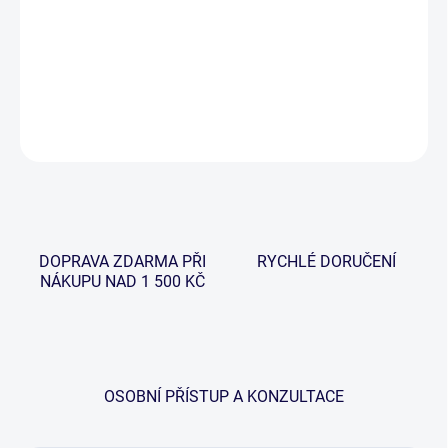
−
+
Přidat do košíku
DETAILNÍ INFORMACE
ZEPTAT SE
HLÍDAT
DOPRAVA ZDARMA PŘI
RYCHLÉ DORUČENÍ
NÁKUPU NAD 1 500 KČ
OSOBNÍ PŘÍSTUP A KONZULTACE