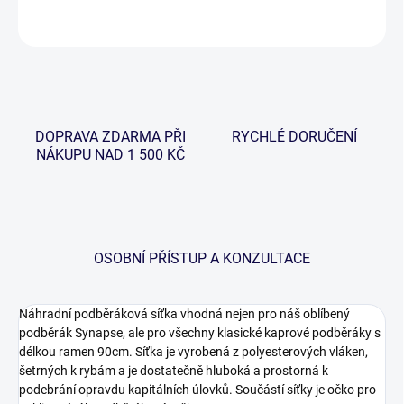
ZEPTAT SE
HLÍDAT
DOPRAVA ZDARMA PŘI
RYCHLÉ DORUČENÍ
NÁKUPU NAD 1 500 KČ
OSOBNÍ PŘÍSTUP A KONZULTACE
Náhradní podběráková síťka vhodná nejen pro náš oblíbený
podběrák Synapse, ale pro všechny klasické kaprové podběráky s
délkou ramen 90cm. Síťka je vyrobená z polyesterových vláken,
šetrných k rybám a je dostatečně hluboká a prostorná k
podebrání opravdu kapitálních úlovků. Součástí síťky je očko pro