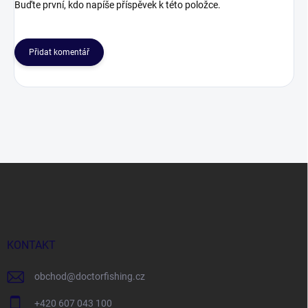
Buďte první, kdo napíše příspěvek k této položce.
Přidat komentář
Z
á
p
a
t
í
KONTAKT
obchod
@
doctorfishing.cz
+420 607 043 100