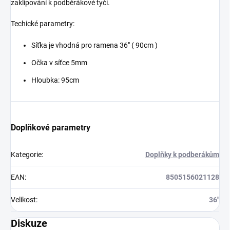
zaklipování k podběrákové tyči.
Techické parametry:
Síťka je vhodná pro ramena 36" ( 90cm )
Očka v síťce 5mm
Hloubka: 95cm
Doplňkové parametry
Kategorie
:
Doplňky k podberákům
EAN
:
8505156021128
Velikost
:
36"
Diskuze