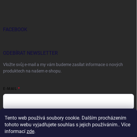
FACEBOOK
ODEBÍRAT NEWSLETTER
Vložte svůj e-mail a my vám budeme zasílat informace o nových
produktech na našem e-shopu.
E-MAIL
Tento web používá soubory cookie. Dalším procházením
Vložením e-mailu souhlasíte s
podmínkami ochrany osobních údajů
tohoto webu vyjadřujete souhlas s jejich používáním.. Více
Přihlásit se
informací
zde
.