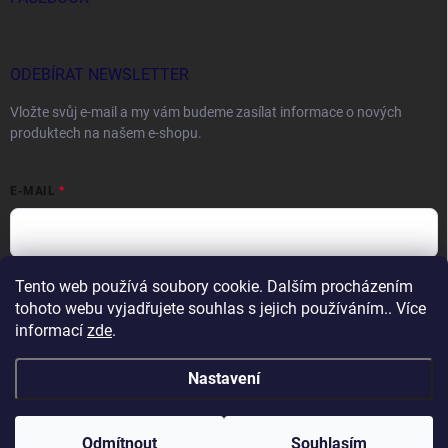
ODEBÍRAT NEWSLETTER
Vložte svůj e-mail a my vám budeme zasílat informace o nových
produktech na našem e-shopu.
E-MAIL
Tento web používá soubory cookie. Dalším procházením
Vložením e-mailu souhlasíte s
podmínkami ochrany osobních údajů
tohoto webu vyjadřujete souhlas s jejich používáním.. Více
Přihlásit se
informací
zde
.
Nastavení
Copyright 2026
DOCTORFISHING.CZ
. Všechna práva vyhrazena.
Odmítnout
Souhlasím