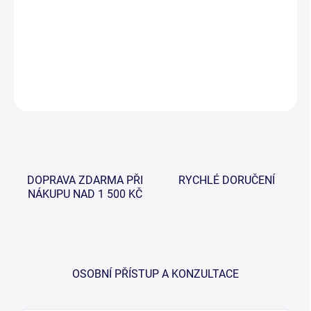
Navrženo tak, aby bylo možno použít řadu krabiček Wychwood
Tackle a Rig Boxes. Díky nim vaše bižuterie zůstane vždy
přehledná a organizovaná. Vyrobeno z kvalitního pevného plastu.
DETAILNÍ INFORMACE
ZEPTAT SE
HLÍDAT
DOPRAVA ZDARMA PŘI
RYCHLÉ DORUČENÍ
NÁKUPU NAD 1 500 KČ
OSOBNÍ PŘÍSTUP A KONZULTACE