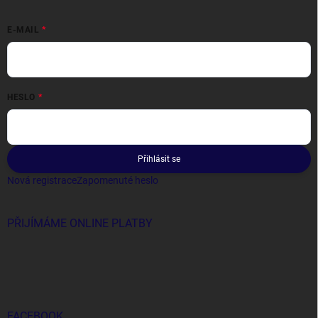
E-MAIL
HESLO
Přihlásit se
Nová registrace
Zapomenuté heslo
PŘIJÍMÁME ONLINE PLATBY
FACEBOOK