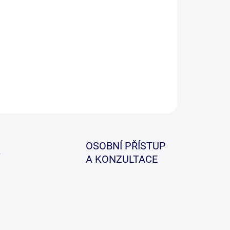
−
+
Přidat do košíku
ce kvalitní zúžené nylonové vlasce.
ILNÍ INFORMACE
ZEPTAT SE
HLÍDAT
OSOBNÍ PŘÍSTUP
A KONZULTACE