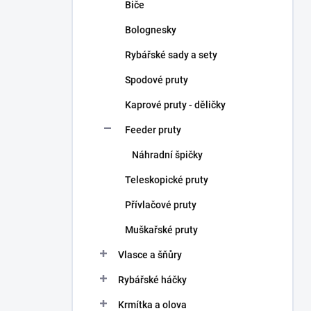
Biče
Bolognesky
Rybářské sady a sety
Spodové pruty
Kaprové pruty - děličky
Feeder pruty
Náhradní špičky
Teleskopické pruty
Přívlačové pruty
Muškařské pruty
Vlasce a šňůry
Rybářské háčky
Krmítka a olova