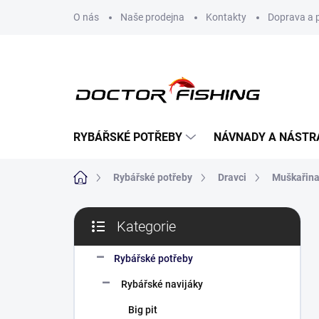
Přejít
O nás
Naše prodejna
Kontakty
Doprava a 
na
obsah
RYBÁŘSKÉ POTŘEBY
NÁVNADY A NÁSTR
Domů
Rybářské potřeby
Dravci
Muškařin
P
Kategorie
o
Přeskočit
s
kategorie
t
Rybářské potřeby
r
Rybářské navijáky
a
n
Big pit