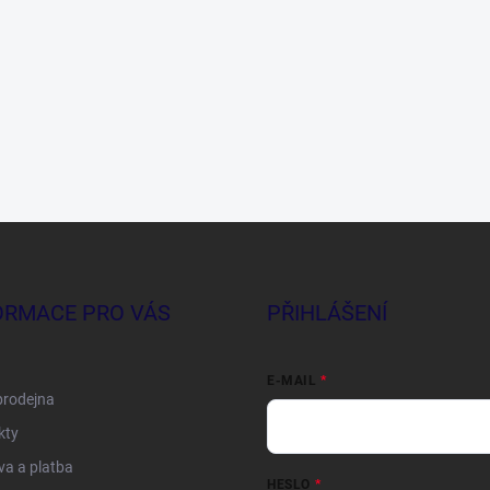
ORMACE PRO VÁS
PŘIHLÁŠENÍ
E-MAIL
prodejna
kty
a a platba
HESLO