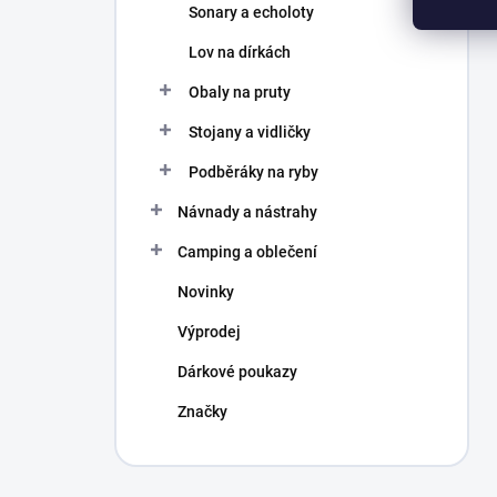
Sonary a echoloty
Lov na dírkách
Obaly na pruty
Stojany a vidličky
Podběráky na ryby
Návnady a nástrahy
Camping a oblečení
Novinky
Výprodej
Dárkové poukazy
Značky