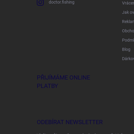
doctor.fishing
Vrácen
Jak ov
Rekla
Obcho
Podmí
Blog
Dárko
PŘIJÍMÁME ONLINE
PLATBY
ODEBÍRAT NEWSLETTER