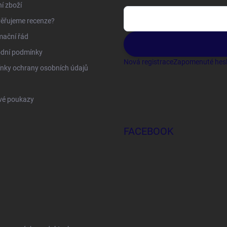
í zboží
ěřujeme recenze?
mační řád
dní podmínky
Nová registrace
Zapomenuté hes
nky ochrany osobních údajů
vé poukazy
FACEBOOK