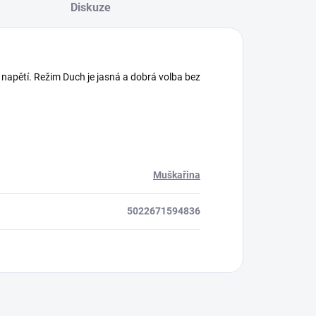
Diskuze
í napětí. Režim Duch je jasná a dobrá volba bez
Muškařina
5022671594836