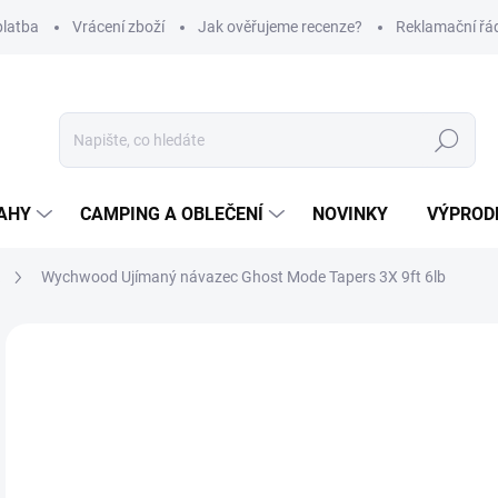
platba
Vrácení zboží
Jak ověřujeme recenze?
Reklamační řá
Hledat
AHY
CAMPING A OBLEČENÍ
NOVINKY
VÝPROD
a
Wychwood Ujímaný návazec Ghost Mode Tapers 3X 9ft 6lb
Neohodnoceno
Podrobnosti hodnocení
ZNAČKA
2
Měr
SK
cena