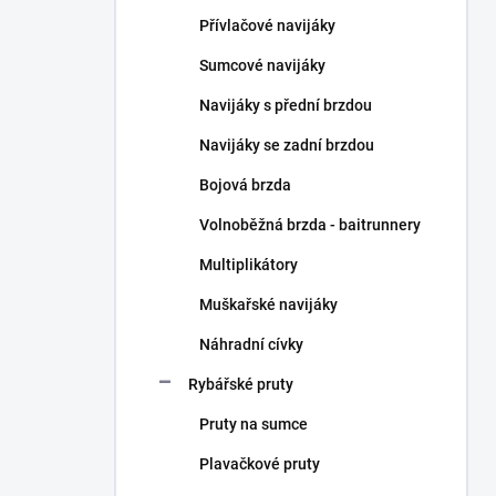
n
Přívlačové navijáky
í
p
Sumcové navijáky
a
n
Navijáky s přední brzdou
e
Navijáky se zadní brzdou
l
Bojová brzda
Volnoběžná brzda - baitrunnery
Multiplikátory
Muškařské navijáky
Náhradní cívky
Rybářské pruty
Pruty na sumce
Plavačkové pruty