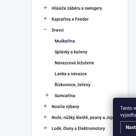
Hlásiče záběru a swingery
Kaprařina a Feeder
Dravci
Muškařina
Splávky a kačeny
Návazcová bižuterie
Lanka a návazce
Řízkovnice, čeřeny
Sumcařina
Nosiče výbavy
Tento 
vyjadřu
Nože, nůžky, kleště, peany a Joja
Nast
Lodě, čluny a Elektromotory