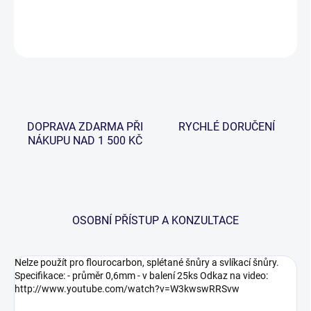
DETAILNÍ INFORMACE
ZEPTAT SE
HLÍDAT
DOPRAVA ZDARMA PŘI
RYCHLÉ DORUČENÍ
NÁKUPU NAD 1 500 KČ
OSOBNÍ PŘÍSTUP A KONZULTACE
Nelze použít pro flourocarbon, splétané šnůry a svlíkací šnůry.
Specifikace: - průměr 0,6mm - v balení 25ks Odkaz na video:
http://www.youtube.com/watch?v=W3kwswRRSvw