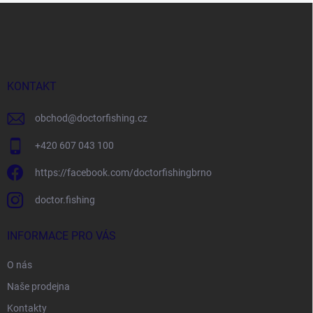
Z
á
p
a
t
í
KONTAKT
obchod
@
doctorfishing.cz
+420 607 043 100
https://facebook.com/doctorfishingbrno
doctor.fishing
INFORMACE PRO VÁS
O nás
Naše prodejna
Kontakty