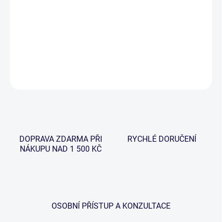
Naše nová řada prutů Riot je vstupní řadou do profesionálních řad
kaprových prutů. Je to hlavně kompromis ceny a výkonu, které
tyto pruty nabízí. Zaváděcí akční nabídka při koupi dvou prutů třetí
stejné modelové řady zdarma!
DETAILNÍ INFORMACE
ZEPTAT SE
HLÍDAT
DOPRAVA ZDARMA PŘI
RYCHLÉ DORUČENÍ
NÁKUPU NAD 1 500 KČ
OSOBNÍ PŘÍSTUP A KONZULTACE