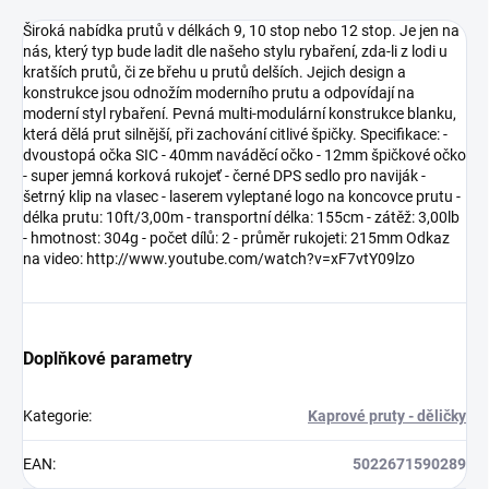
Široká nabídka prutů v délkách 9, 10 stop nebo 12 stop. Je jen na
nás, který typ bude ladit dle našeho stylu rybaření, zda-li z lodi u
kratších prutů, či ze břehu u prutů delších. Jejich design a
konstrukce jsou odnožím moderního prutu a odpovídají na
moderní styl rybaření. Pevná multi-modulární konstrukce blanku,
která dělá prut silnější, při zachování citlivé špičky. Specifikace: -
dvoustopá očka SIC - 40mm naváděcí očko - 12mm špičkové očko
- super jemná korková rukojeť - černé DPS sedlo pro naviják -
šetrný klip na vlasec - laserem vyleptané logo na koncovce prutu -
délka prutu: 10ft/3,00m - transportní délka: 155cm - zátěž: 3,00lb
- hmotnost: 304g - počet dílů: 2 - průměr rukojeti: 215mm Odkaz
na video: http://www.youtube.com/watch?v=xF7vtY09lzo
Doplňkové parametry
Kategorie
:
Kaprové pruty - děličky
EAN
:
5022671590289