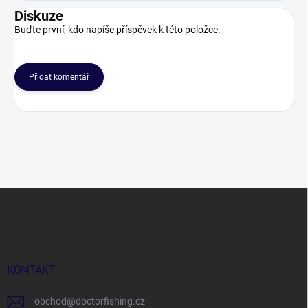
Diskuze
Buďte první, kdo napíše příspěvek k této položce.
Přidat komentář
Z
á
p
a
t
í
KONTAKT
obchod
@
doctorfishing.cz