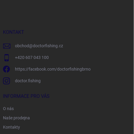
á
p
a
t
í
KONTAKT
obchod
@
doctorfishing.cz
+420 607 043 100
https://facebook.com/doctorfishingbrno
doctor.fishing
INFORMACE PRO VÁS
O nás
Naše prodejna
Kontakty