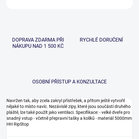
ZEPTAT SE
HLÍDAT
DOPRAVA ZDARMA PŘI
RYCHLÉ DORUČENÍ
NÁKUPU NAD 1 500 KČ
OSOBNÍ PŘÍSTUP A KONZULTACE
Navržen tak, aby zcela zakryl přístřešek, a přitom ještě vytvořil
nějaké to místo navíc. Nezávislé zipy, které jsou součástí druhého
pláště, lze také použít jako ventilaci. Specifikace: - velké dveře pro
snadný vstup - včetně přepravní tašky a kolíků - materiál 5000mm
HH RipStop