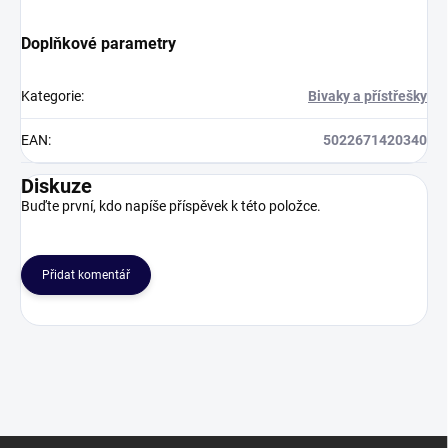
Doplňkové parametry
Kategorie
:
Bivaky a přístřešky
EAN
:
5022671420340
Diskuze
Buďte první, kdo napíše příspěvek k této položce.
Přidat komentář
Z