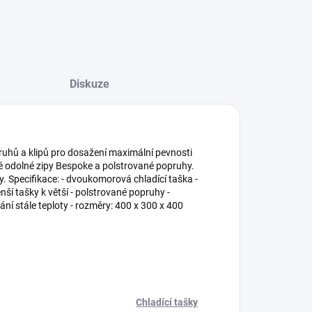
Diskuze
ruhů a klipů pro dosažení maximální pevnosti
é odolné zipy Bespoke a polstrované popruhy.
ty. Specifikace: - dvoukomorová chladící taška -
ší tašky k větší - polstrované popruhy -
vání stále teploty - rozměry: 400 x 300 x 400
Chladící tašky