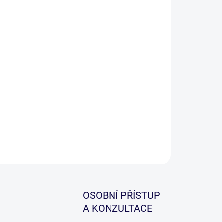
mi chytré řešení dvoukomorové chladící tašky na
e krmení, díky plastovým klipům lze snadno od sebe
komory oddělit a získat tak snadný přístup a
led.
ILNÍ INFORMACE
ZEPTAT SE
HLÍDAT
OSOBNÍ PŘÍSTUP
A KONZULTACE