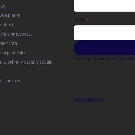
kty
a a platba
HESLO
í zboží
ěřujeme recenze?
mační řád
dní podmínky
Nová registrace
Zapomenuté hes
nky ochrany osobních údajů
vé poukazy
FACEBOOK