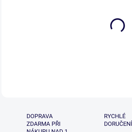
Vel
vaš
obě 
přeh
DETA
DOPRAVA
RYCHLÉ
ZDARMA PŘI
DORUČENÍ
NÁKUPU NAD 1