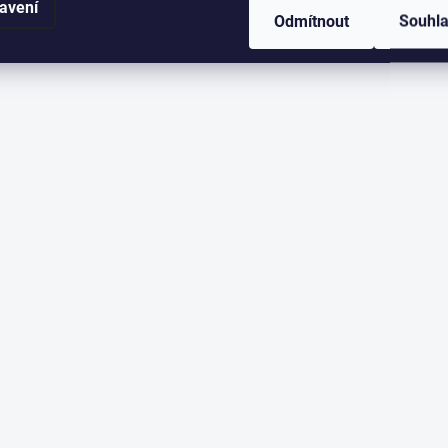
avení
Odmítnout
Souhl