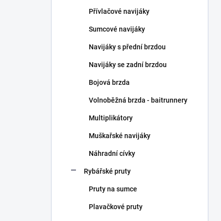
n
Přívlačové navijáky
í
p
Sumcové navijáky
a
n
Navijáky s přední brzdou
e
Navijáky se zadní brzdou
l
Bojová brzda
Volnoběžná brzda - baitrunnery
Multiplikátory
Muškařské navijáky
Náhradní cívky
Rybářské pruty
Pruty na sumce
Plavačkové pruty