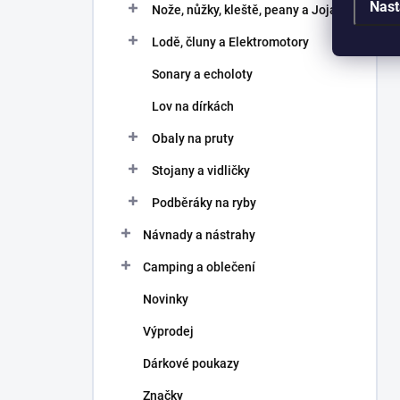
Nast
Nože, nůžky, kleště, peany a Joja
Lodě, čluny a Elektromotory
Sonary a echoloty
Lov na dírkách
Obaly na pruty
Stojany a vidličky
Podběráky na ryby
Návnady a nástrahy
Camping a oblečení
Novinky
Výprodej
Dárkové poukazy
Značky