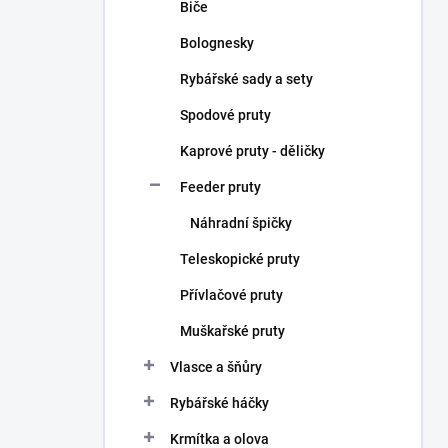
Biče
Bolognesky
Rybářské sady a sety
Spodové pruty
Kaprové pruty - děličky
Feeder pruty
Náhradní špičky
Teleskopické pruty
Přívlačové pruty
Muškařské pruty
Vlasce a šňůry
Rybářské háčky
Krmítka a olova