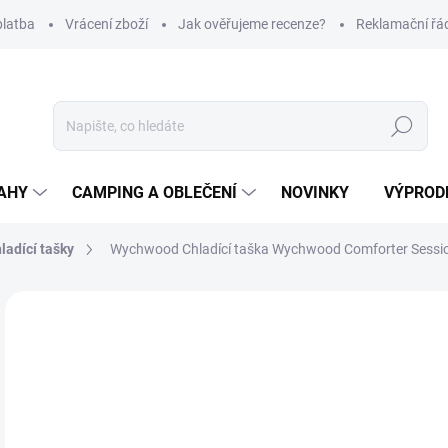
platba
Vrácení zboží
Jak ověřujeme recenze?
Reklamační řá
Hledat
AHY
CAMPING A OBLEČENÍ
NOVINKY
VÝPROD
ladící tašky
Wychwood Chladící taška Wychwood Comforter Sessi
Neohodnoceno
Podrobnosti hodnocení
ZNAČKA
1 
Měr
NA
cena