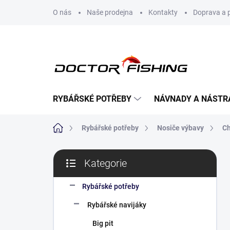
Přejít
O nás
Naše prodejna
Kontakty
Doprava a 
na
obsah
RYBÁŘSKÉ POTŘEBY
NÁVNADY A NÁSTR
Domů
Rybářské potřeby
Nosiče výbavy
Ch
P
Kategorie
o
Přeskočit
s
kategorie
t
Rybářské potřeby
r
Rybářské navijáky
a
n
Big pit