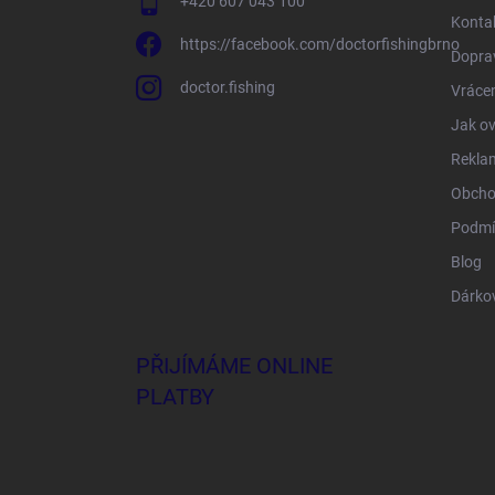
+420 607 043 100
Konta
https://facebook.com/doctorfishingbrno
Doprav
doctor.fishing
Vrácen
Jak ov
Rekla
Obcho
Podmí
Blog
Dárko
PŘIJÍMÁME ONLINE
PLATBY