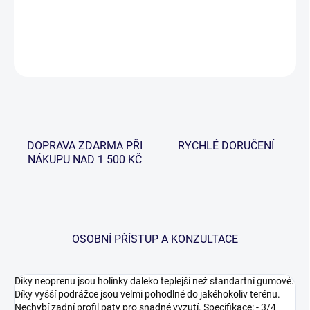
Klasické neoprenové holínky 3/4.
DETAILNÍ INFORMACE
ZEPTAT SE
HLÍDAT
DOPRAVA ZDARMA PŘI
RYCHLÉ DORUČENÍ
NÁKUPU NAD 1 500 KČ
OSOBNÍ PŘÍSTUP A KONZULTACE
Díky neoprenu jsou holínky daleko teplejší než standartní gumové.
Díky vyšší podrážce jsou velmi pohodlné do jakéhokoliv terénu.
Nechybí zadní profil paty pro snadné vyzutí. Specifikace: - 3/4