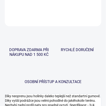
Klasické neoprenové holínky 3/4.
DETAILNÍ INFORMACE
ZEPTAT SE
HLÍDAT
DOPRAVA ZDARMA PŘI
RYCHLÉ DORUČENÍ
NÁKUPU NAD 1 500 KČ
OSOBNÍ PŘÍSTUP A KONZULTACE
Díky neoprenu jsou holínky daleko teplejší než standartní gumové.
Díky vyšší podrážce jsou velmi pohodlné do jakéhokoliv terénu.
Nechybí zadní profil paty pro snadné vyzutí. Specifikace: - 3/4