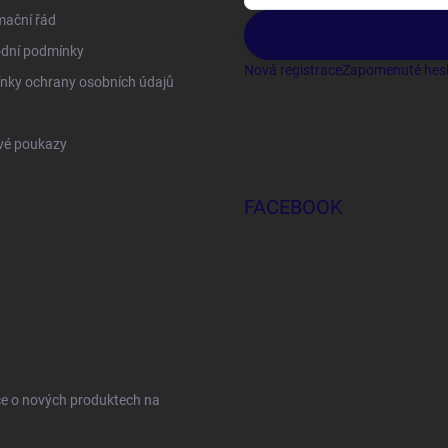
mační řád
dní podmínky
Nová registrace
Zapomenuté hes
nky ochrany osobních údajů
vé poukazy
FACEBOOK
ce o nových produktech na