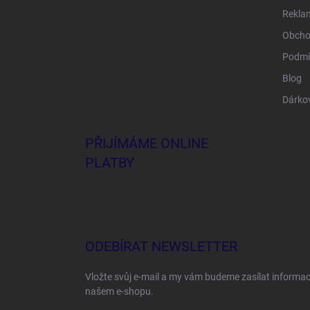
Rekla
Obcho
Podmí
Blog
Dárko
PŘIJÍMÁME ONLINE
PLATBY
ODEBÍRAT NEWSLETTER
Vložte svůj e-mail a my vám budeme zasílat informa
našem e-shopu.