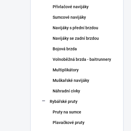
n
Přívlačové navijáky
í
p
Sumcové navijáky
a
n
Navijáky s přední brzdou
e
Navijáky se zadní brzdou
l
Bojová brzda
Volnoběžná brzda - baitrunnery
Multiplikátory
Muškařské navijáky
Náhradní cívky
Rybářské pruty
Pruty na sumce
Plavačkové pruty