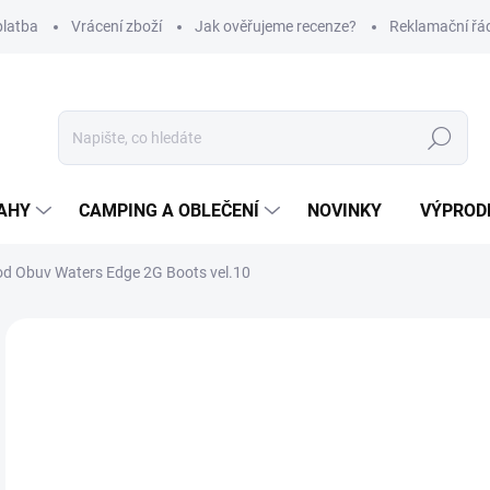
platba
Vrácení zboží
Jak ověřujeme recenze?
Reklamační řá
Hledat
AHY
CAMPING A OBLEČENÍ
NOVINKY
VÝPROD
 Obuv Waters Edge 2G Boots vel.10
Neohodnoceno
Podrobnosti hodnocení
ZNAČKA
1 
Měr
SK
cena