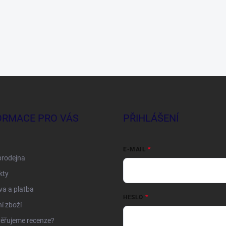
ORMACE PRO VÁS
PŘIHLÁŠENÍ
E-MAIL
prodejna
kty
a a platba
HESLO
í zboží
ěřujeme recenze?