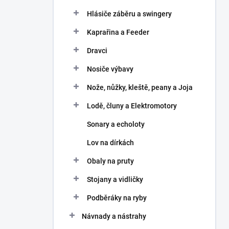
Hlásiče záběru a swingery
Kaprařina a Feeder
Dravci
Nosiče výbavy
Nože, nůžky, kleště, peany a Joja
Lodě, čluny a Elektromotory
Sonary a echoloty
Lov na dírkách
Obaly na pruty
Stojany a vidličky
Podběráky na ryby
Návnady a nástrahy