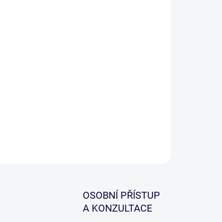
−
+
Přidat do košíku
y od Wychwood jsou navrženy tak, aby poskytly
inečný komfort, odolnost a zároveň ochranu vaším
m, které tak budou připraveny pro jakýkoliv terén a
e s klidem můžete věnovat rybaření.
ILNÍ INFORMACE
ZEPTAT SE
HLÍDAT
OSOBNÍ PŘÍSTUP
A KONZULTACE