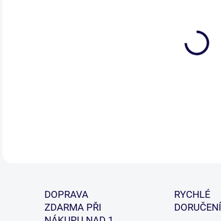
Bot
jed
nohá
vy s
DETA
DOPRAVA
RYCHLÉ
ZDARMA PŘI
DORUČENÍ
NÁKUPU NAD 1