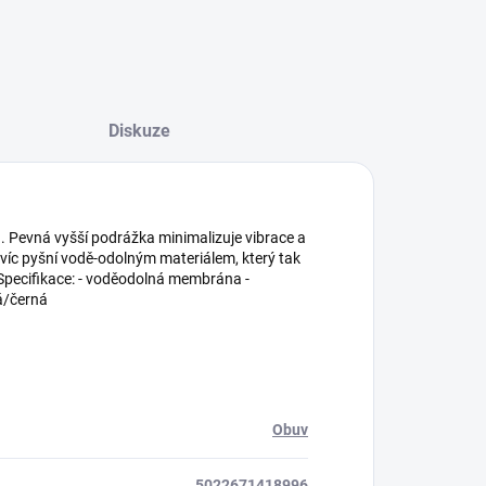
Diskuze
 Pevná vyšší podrážka minimalizuje vibrace a
víc pyšní vodě-odolným materiálem, který tak
 Specifikace: - voděodolná membrána -
ná/černá
Obuv
5022671418996