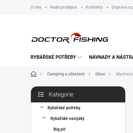
Přejít
O nás
Naše prodejna
Kontakty
Doprava a 
na
obsah
RYBÁŘSKÉ POTŘEBY
NÁVNADY A NÁSTR
Domů
Camping a oblečení
Obuv
Wychwood
P
Kategorie
o
Přeskočit
s
kategorie
t
Rybářské potřeby
r
Rybářské navijáky
a
n
Big pit