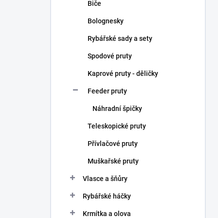
Biče
Bolognesky
Rybářské sady a sety
Spodové pruty
Kaprové pruty - děličky
Feeder pruty
Náhradní špičky
Teleskopické pruty
Přívlačové pruty
Muškařské pruty
Vlasce a šňůry
Rybářské háčky
Krmítka a olova