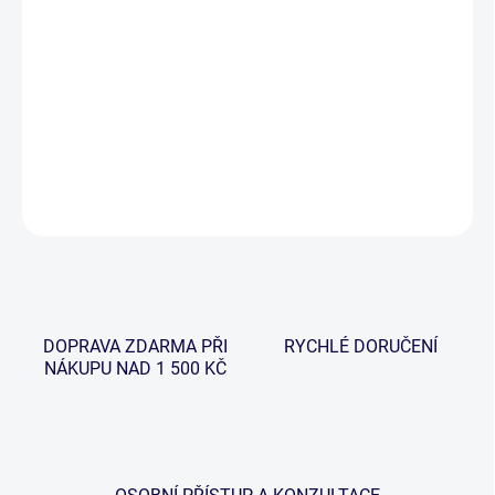
−
+
Přidat do košíku
Univerzální popruhy pro všestranné použití při rybářských
výpravách.
DETAILNÍ INFORMACE
ZEPTAT SE
HLÍDAT
DOPRAVA ZDARMA PŘI
RYCHLÉ DORUČENÍ
NÁKUPU NAD 1 500 KČ