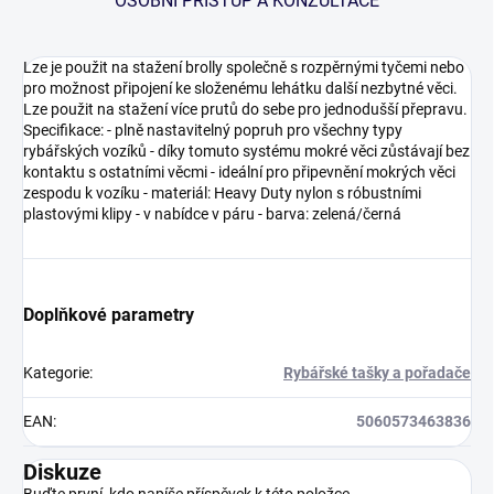
OSOBNÍ PŘÍSTUP A KONZULTACE
Lze je použit na stažení brolly společně s rozpěrnými tyčemi nebo
pro možnost připojení ke složenému lehátku další nezbytné věci.
Lze použit na stažení více prutů do sebe pro jednodušší přepravu.
Specifikace: - plně nastavitelný popruh pro všechny typy
rybářských vozíků - díky tomuto systému mokré věci zůstávají bez
kontaktu s ostatními věcmi - ideální pro připevnění mokrých věci
zespodu k vozíku - materiál: Heavy Duty nylon s róbustními
plastovými klipy - v nabídce v páru - barva: zelená/černá
Doplňkové parametry
Kategorie
:
Rybářské tašky a pořadače
EAN
:
5060573463836
Diskuze