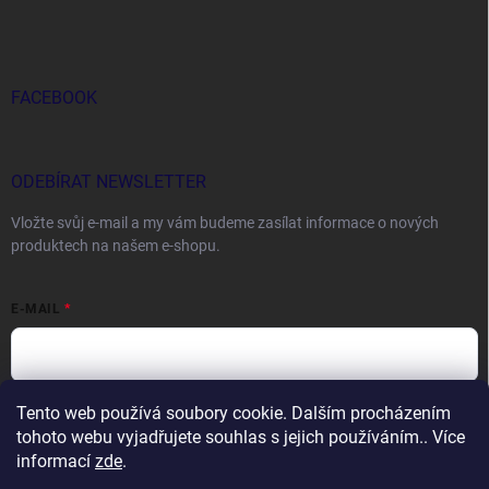
FACEBOOK
ODEBÍRAT NEWSLETTER
Vložte svůj e-mail a my vám budeme zasílat informace o nových
produktech na našem e-shopu.
E-MAIL
Tento web používá soubory cookie. Dalším procházením
Vložením e-mailu souhlasíte s
podmínkami ochrany osobních údajů
tohoto webu vyjadřujete souhlas s jejich používáním.. Více
Přihlásit se
informací
zde
.