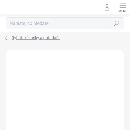
Přejít
na
obsah
Hledat
Rybářské tašky a pořadače
Neohodnoceno
Podrobnosti hodnocení
ZNAČKA:
GARDNER