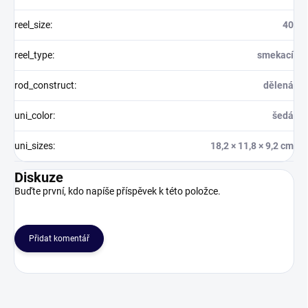
reel_size
:
40
reel_type
:
smekací
rod_construct
:
dělená
uni_color
:
šedá
uni_sizes
:
18,2 × 11,8 × 9,2 cm
Diskuze
Buďte první, kdo napíše příspěvek k této položce.
Přidat komentář