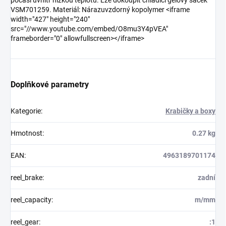
počasí uvnitř nízkou teplotu. Lze dokoupit chladící gelový sáček
VSM701259. Materiál: Nárazuvzdorný kopolymer <iframe
width="427" height="240"
src="//www.youtube.com/embed/O8mu3Y4pVEA"
frameborder="0" allowfullscreen></iframe>
Doplňkové parametry
Kategorie
:
Krabičky a boxy
Hmotnost
:
0.27 kg
EAN
:
4963189701174
reel_brake
:
zadní
reel_capacity
:
m/mm
reel_gear
:
:1