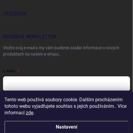
FACEBOOK
ODEBÍRAT NEWSLETTER
Vložte svůj e-mail a my vám budeme zasílat informace o nových
produktech na našem e-shopu.
E-MAIL
Tento web používá soubory cookie. Dalším procházením
Vložením e-mailu souhlasíte s
podmínkami ochrany osobních údajů
tohoto webu vyjadřujete souhlas s jejich používáním.. Více
Přihlásit se
informací
zde
.
Nastavení