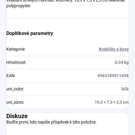
vkládání umělých návnad. Rozměry: 10,3 x 7,3 x 2,3 cm Materiál:
polypropylen
Doplňkové parametry
Kategorie
:
Krabičky a boxy
Hmotnost
:
0.04 kg
EAN
:
4963189511698
uni_color
:
bílá
uni_sizes
:
10,3 × 7,3 × 2,3 cm
Diskuze
Buďte první, kdo napíše příspěvek k této položce.