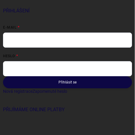
PŘIHLÁŠENÍ
E-MAIL
HESLO
Přihlásit se
Nová registrace
Zapomenuté heslo
PŘIJÍMÁME ONLINE PLATBY