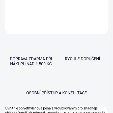
−
+
Přidat do košíku
DETAILNÍ INFORMACE
ZEPTAT SE
HLÍDAT
DOPRAVA ZDARMA PŘI
RYCHLÉ DORUČENÍ
NÁKUPU NAD 1 500 KČ
OSOBNÍ PŘÍSTUP A KONZULTACE
Uvnitř je polyethylenová pěna s vroubkováním pro snadnější