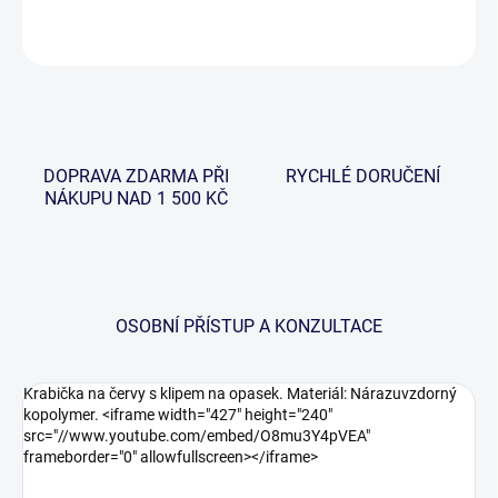
ZEPTAT SE
HLÍDAT
DOPRAVA ZDARMA PŘI
RYCHLÉ DORUČENÍ
NÁKUPU NAD 1 500 KČ
OSOBNÍ PŘÍSTUP A KONZULTACE
Krabička na červy s klipem na opasek. Materiál: Nárazuvzdorný
kopolymer. <iframe width="427" height="240"
src="//www.youtube.com/embed/O8mu3Y4pVEA"
frameborder="0" allowfullscreen></iframe>