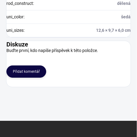
rod_construct
:
dělená
uni_color
:
šedá
uni_sizes
:
12,6 × 9,7 × 6,0 cm
Diskuze
Buďte první, kdo napíše příspěvek k této položce.
Přidat komentář
Z
á