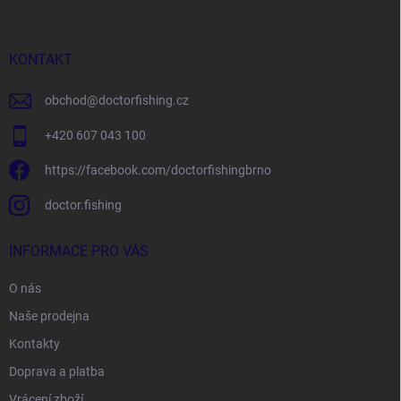
p
a
t
í
KONTAKT
obchod
@
doctorfishing.cz
+420 607 043 100
https://facebook.com/doctorfishingbrno
doctor.fishing
INFORMACE PRO VÁS
O nás
Naše prodejna
Kontakty
Doprava a platba
Vrácení zboží