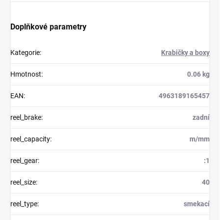
Doplňkové parametry
Kategorie
:
Krabičky a boxy
Hmotnost
:
0.06 kg
EAN
:
4963189165457
reel_brake
:
zadní
reel_capacity
:
m/mm
reel_gear
:
:1
reel_size
:
40
reel_type
:
smekací