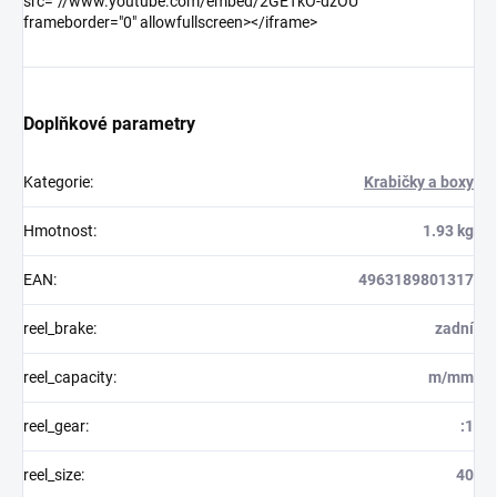
src="//www.youtube.com/embed/2GETkO-dzOU"
frameborder="0" allowfullscreen></iframe>
Doplňkové parametry
Kategorie
:
Krabičky a boxy
Hmotnost
:
1.93 kg
EAN
:
4963189801317
reel_brake
:
zadní
reel_capacity
:
m/mm
reel_gear
:
:1
reel_size
:
40