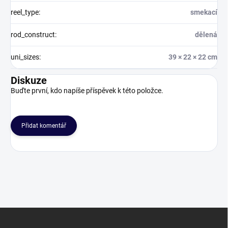
reel_type
:
smekací
rod_construct
:
dělená
uni_sizes
:
39 × 22 × 22 cm
Diskuze
Buďte první, kdo napíše příspěvek k této položce.
Přidat komentář
Z
á