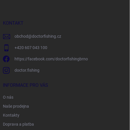
p
a
t
í
KONTAKT
obchod
@
doctorfishing.cz
+420 607 043 100
https://facebook.com/doctorfishingbrno
doctor.fishing
INFORMACE PRO VÁS
O nás
Naše prodejna
Kontakty
Doprava a platba