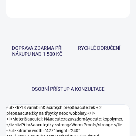
ZEPTAT SE
HLÍDAT
DOPRAVA ZDARMA PŘI
RYCHLÉ DORUČENÍ
NÁKUPU NAD 1 500 KČ
OSOBNÍ PŘÍSTUP A KONZULTACE
<ul> <li>18 variabiln&iacute;ch přep&aacute;žek + 2
přep&aacute;žky na třpytky nebo wobblery.</li>
<li>Materi&aacute;l: N&aacute;razuvzdorn&yacute; kopolymer.
</li> <li>Přihr&aacute;dky <strong>Worm Proof</strong>.</li>
</ul> <iframe width="427" height="240"