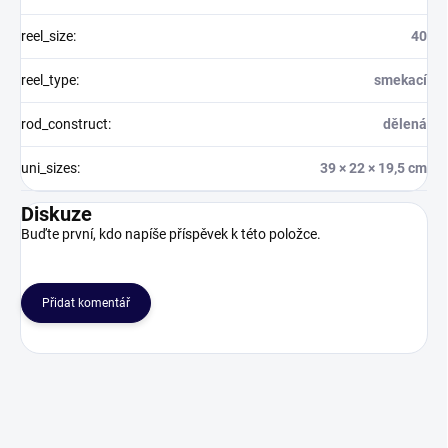
reel_size
:
40
reel_type
:
smekací
rod_construct
:
dělená
uni_sizes
:
39 × 22 × 19,5 cm
Diskuze
Buďte první, kdo napíše příspěvek k této položce.
Přidat komentář