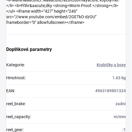
<li>Materi&aacute;l: N&aacute;razuvzdorn&yacute; kopolymer.
</li> <li>Přihr&aacute;dky <strong>Worm Proof.</strong></li>
</ul> <iframe width="427" height="240"
src="//www.youtube.com/embed/2GETkO-dzOU"
frameborder="0" allowfullscreen></iframe>
Doplňkové parametry
Kategorie
:
Krabičky a boxy
Hmotnost
:
1.63 kg
EAN
:
4963189801324
reel_brake
:
zadní
reel_capacity
:
m/mm
reel_gear
:
:1