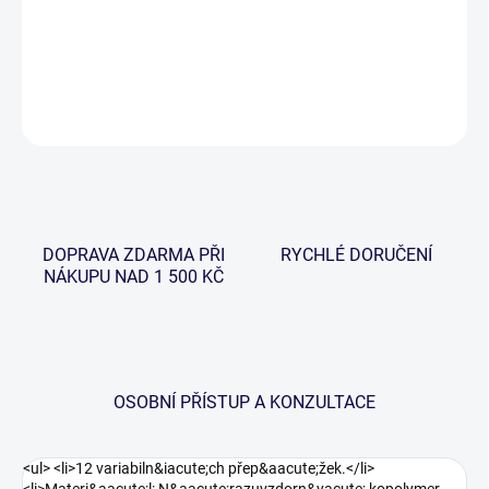
−
+
Přidat do košíku
DETAILNÍ INFORMACE
ZEPTAT SE
HLÍDAT
DOPRAVA ZDARMA PŘI
RYCHLÉ DORUČENÍ
NÁKUPU NAD 1 500 KČ
OSOBNÍ PŘÍSTUP A KONZULTACE
<ul> <li>12 variabiln&iacute;ch přep&aacute;žek.</li>