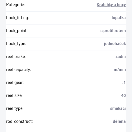
Kategorie
:
Krabičky a boxy
hook_fitting
:
lopatka
hook_point
:
s protihrotem
hook_type
:
jednoháček
reel_brake
:
zadní
reel_capacity
:
m/mm
reel_gear
:
:1
reel_size
:
40
reel_type
:
smekací
rod_construct
:
dělená