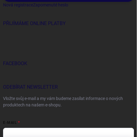
Nová registrace
Zapomenuté heslo
PŘIJÍMÁME ONLINE PLATBY
FACEBOOK
ODEBÍRAT NEWSLETTER
Vložte svůj e-mail a my vám budeme zasílat informace o nových
produktech na našem e-shopu.
E-MAIL