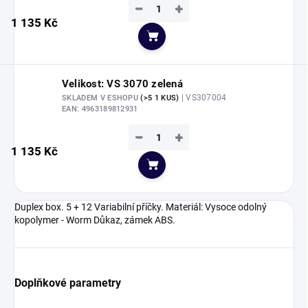
−
+
1 135 Kč
Do košíku
Velikost: VS 3070 zelená
| VS307004
SKLADEM V ESHOPU
(>5 1 KUS)
EAN:
4963189812931
−
+
1 135 Kč
Do košíku
Duplex box. 5 + 12 Variabilní příčky. Materiál: Vysoce odolný
kopolymer - Worm Důkaz, zámek ABS.
Doplňkové parametry