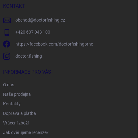
í
KONTAKT
obchod
@
doctorfishing.cz
+420 607 043 100
https://facebook.com/doctorfishingbrno
doctor.fishing
INFORMACE PRO VÁS
O nás
Naše prodejna
Kontakty
Doprava a platba
Vrácení zboží
Jak ověřujeme recenze?