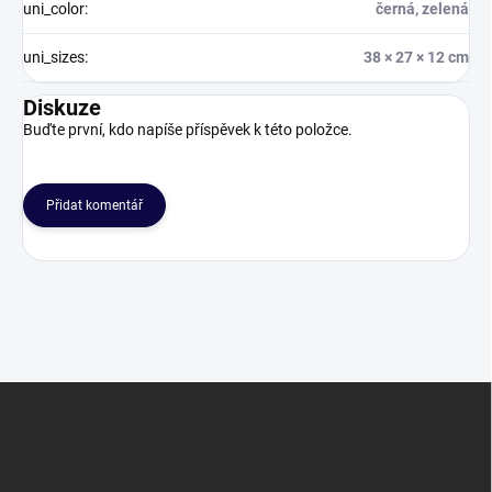
uni_color
:
černá, zelená
uni_sizes
:
38 × 27 × 12 cm
Diskuze
Buďte první, kdo napíše příspěvek k této položce.
Přidat komentář
Z
á
p
a
t