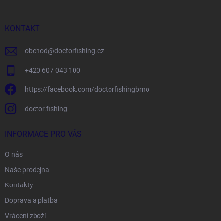
a
t
í
KONTAKT
obchod
@
doctorfishing.cz
+420 607 043 100
https://facebook.com/doctorfishingbrno
doctor.fishing
INFORMACE PRO VÁS
O nás
Naše prodejna
Kontakty
Doprava a platba
Vrácení zboží