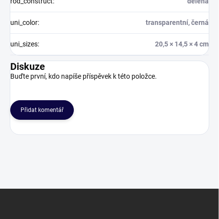
rod_construct
:
dělená
uni_color
:
transparentní, černá
uni_sizes
:
20,5 × 14,5 × 4 cm
Diskuze
Buďte první, kdo napíše příspěvek k této položce.
Přidat komentář
Z
á
p