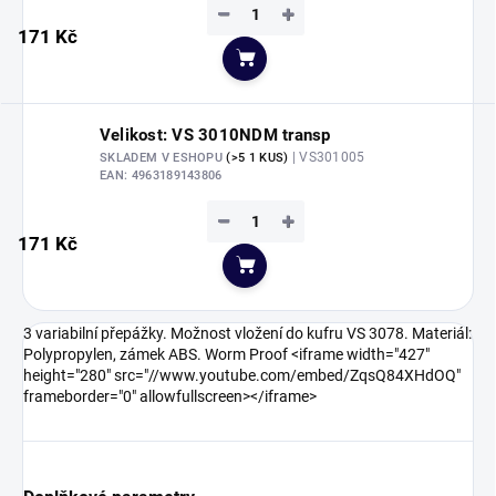
−
+
171 Kč
Do košíku
Velikost: VS 3010NDM transp
| VS301005
SKLADEM V ESHOPU
(>5 1 KUS)
EAN:
4963189143806
−
+
171 Kč
Do košíku
3 variabilní přepážky. Možnost vložení do kufru VS 3078. Materiál:
Polypropylen, zámek ABS. Worm Proof <iframe width="427"
height="280" src="//www.youtube.com/embed/ZqsQ84XHdOQ"
frameborder="0" allowfullscreen></iframe>