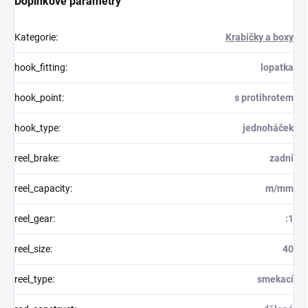
Doplňkové parametry
Kategorie
:
Krabičky a boxy
hook_fitting
:
lopatka
hook_point
:
s protihrotem
hook_type
:
jednoháček
reel_brake
:
zadní
reel_capacity
:
m/mm
reel_gear
:
:1
reel_size
:
40
reel_type
:
smekací