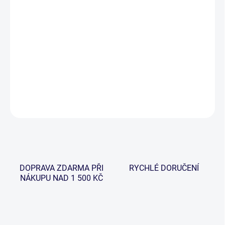
−
+
Přidat do košíku
Dobíjecí čelovka Pulsar od ATT nabízí dvě úrovně bílého světla a
spolu s dokonale vyváženým širokoúhlým červeným světlem je
ideální i pro noční vidění.
DETAILNÍ INFORMACE
ZEPTAT SE
HLÍDAT
DOPRAVA ZDARMA PŘI
RYCHLÉ DORUČENÍ
NÁKUPU NAD 1 500 KČ