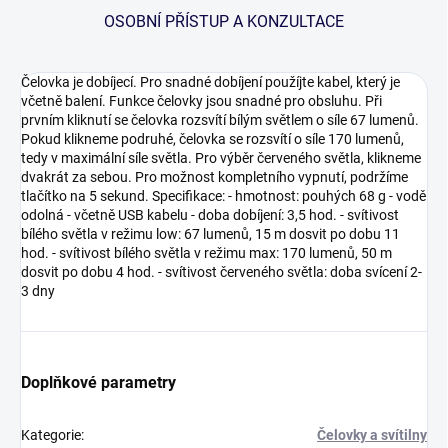
OSOBNÍ PŘÍSTUP A KONZULTACE
Čelovka je dobíjecí. Pro snadné dobíjení použíjte kabel, který je
včetně balení. Funkce čelovky jsou snadné pro obsluhu. Při
prvním kliknutí se čelovka rozsvítí bílým světlem o síle 67 lumenů.
Pokud klikneme podruhé, čelovka se rozsvítí o síle 170 lumenů,
tedy v maximální síle světla. Pro výběr červeného světla, klikneme
dvakrát za sebou. Pro možnost kompletního vypnutí, podržíme
tlačítko na 5 sekund. Specifikace: - hmotnost: pouhých 68 g - vodě
odolná - včetně USB kabelu - doba dobíjení: 3,5 hod. - svítivost
bílého světla v režimu low: 67 lumenů, 15 m dosvit po dobu 11
hod. - svítivost bílého světla v režimu max: 170 lumenů, 50 m
dosvit po dobu 4 hod. - svítivost červeného světla: doba svícení 2-
3 dny
Doplňkové parametry
Kategorie
:
Čelovky a svítilny