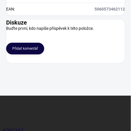
EAN
:
5060573462112
Diskuze
Buďte první, kdo napíše příspěvek k této položce.
Přidat komentář
Z
á
p
a
t
í
KONTAKT