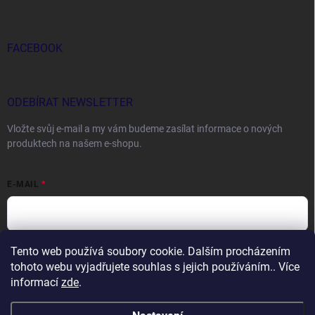
FACEBOOK
ODEBÍRAT NEWSLETTER
Vložte svůj e-mail a my vám budeme zasílat informace o nových
produktech na našem e-shopu.
E-MAIL
Tento web používá soubory cookie. Dalším procházením
Vložením e-mailu souhlasíte s
podmínkami ochrany osobních údajů
tohoto webu vyjadřujete souhlas s jejich používáním.. Více
Přihlásit se
informací
zde
.