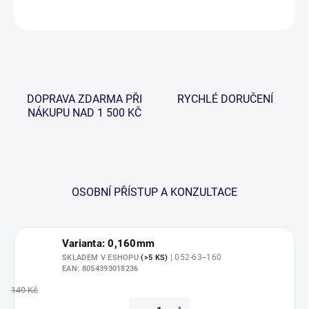
ZEPTAT SE
HLÍDAT
DOPRAVA ZDARMA PŘI
RYCHLÉ DORUČENÍ
NÁKUPU NAD 1 500 KČ
OSOBNÍ PŘÍSTUP A KONZULTACE
Varianta: 0,160mm
| 052-63--160
SKLADEM V ESHOPU
(>5 KS)
EAN:
8054393018236
149 Kč