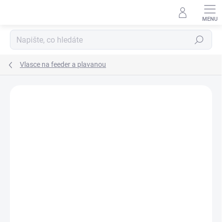
Přejít
na
obsah
Hledat
Vlasce na feeder a plavanou
Neohodnoceno
Podrobnosti hodnocení
ZNAČKA:
TRABUCCO