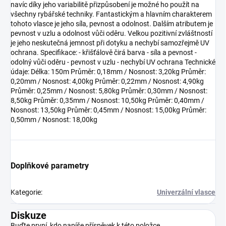
navíc díky jeho variabilitě přizpůsobení je možné ho použít na
všechny rybářské techniky. Fantastickým a hlavním charakterem
tohoto vlasce je jeho síla, pevnost a odolnost. Dalším atributem je
pevnost v uzlu a odolnost vůči oděru. Velkou pozitivní zvláštností
je jeho neskutečná jemnost při dotyku a nechybí samozřejmě UV
ochrana. Specifikace: - křišťálově čirá barva - síla a pevnost -
odolný vůči oděru - pevnost v uzlu - nechybí UV ochrana Technické
údaje: Délka: 150m Průměr: 0,18mm / Nosnost: 3,20kg Průměr:
0,20mm / Nosnost: 4,00kg Průměr: 0,22mm / Nosnost: 4,90kg
Průměr: 0,25mm / Nosnost: 5,80kg Průměr: 0,30mm / Nosnost:
8,50kg Průměr: 0,35mm / Nosnost: 10,50kg Průměr: 0,40mm /
Nosnost: 13,50kg Průměr: 0,45mm / Nosnost: 15,00kg Průměr:
0,50mm / Nosnost: 18,00kg
Doplňkové parametry
Kategorie
:
Univerzální vlasce
Diskuze
Buďte první, kdo napíše příspěvek k této položce.