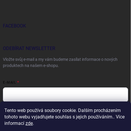
FACEBOOK
ODEBÍRAT NEWSLETTER
Vložte svůj e-mail a my vám budeme zasílat informace o nových
produktech na našem e-shopu.
E-MAIL
Tento web používá soubory cookie. Dalším procházením
Vložením e-mailu souhlasíte s
podmínkami ochrany osobních údajů
tohoto webu vyjadřujete souhlas s jejich používáním.. Více
Přihlásit se
informací
zde
.