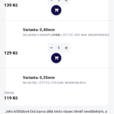
−
+
139 Kč
Do košíku
Varianta: 0,40mm
| 057-02--400
SKLADEM V ESHOPU
(3 KS)
EAN:
8054393024923
−
+
129 Kč
Do košíku
Varianta: 0,35mm
| 057-02--350
NA DOTAZ
EAN:
8054393024916
129 Kč
119 Kč
Jeho křišťálově čirá barva dělá tento vlasec téměř neviditelným, a