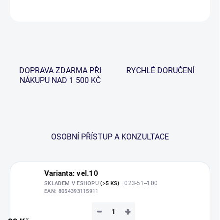
ZEPTAT SE
HLÍDAT
DOPRAVA ZDARMA PŘI
RYCHLÉ DORUČENÍ
NÁKUPU NAD 1 500 KČ
OSOBNÍ PŘÍSTUP A KONZULTACE
Varianta: vel.10
| 023-51--100
SKLADEM V ESHOPU
(>5 KS)
EAN:
8054393115911
−
+