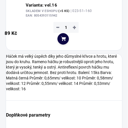
Varianta: vel.16
| 023-51--160
SKLADEM V ESHOPU
(>5 KS)
EAN:
8054393115942
−
+
89 Kč
Do košíku
Háček má velký úspěch díky jeho důmyslné křivce a hrotu, které
jsou do kruhu. Rameno háčku je robustnější oproti jeho hrotu,
který je vysoký, tenký a ostrý. Antireflexní povrch háčku mu
dodává určitou jemnost. Bez proti hrotu. Balení: 15ks Barva:
Matná černá Průměr: 0,65mm/ velikost: 10 Průměr: 0,58mm/
velikost: 12 Průměr: 0,55mm/ velikost: 14 Průměr: 0,53mm/
velikost: 16
Doplňkové parametry