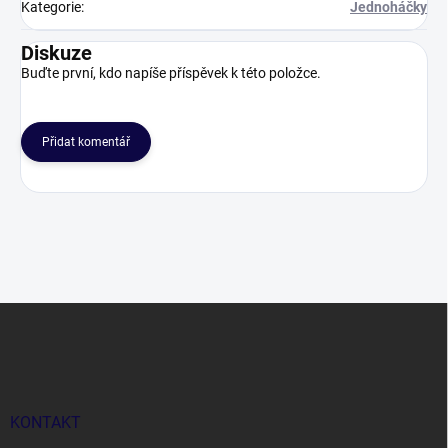
Kategorie
:
Jednoháčky
Diskuze
Buďte první, kdo napíše příspěvek k této položce.
Přidat komentář
Z
á
p
a
t
í
KONTAKT