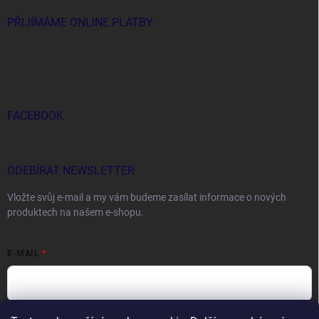
PŘIJÍMÁME ONLINE PLATBY
FACEBOOK
ODEBÍRAT NEWSLETTER
Vložte svůj e-mail a my vám budeme zasílat informace o nových
produktech na našem e-shopu.
E-MAIL