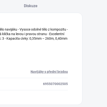
Diskuze
ělo navijáku - Vysoce odolné tělo z kompozitu -
á klička na levou i pravou stranu - Excelentní
k: 3 - Kapacita cívky: 0,35mm – 260m, 0,40mm
Navijáky s přední brzdou
6955070002505