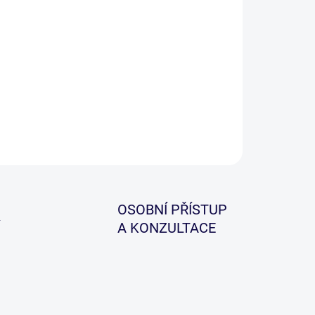
−
+
Přidat do košíku
lentní navijáky od jednoho z největších a nejlepších
bců na světě.
ILNÍ INFORMACE
ZEPTAT SE
HLÍDAT
OSOBNÍ PŘÍSTUP
A KONZULTACE