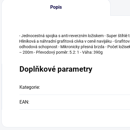
Popis
- Jednocestná spojka s anti-reverzním ložiskem - Super štíhlé t
Hliníková a náhradní grafitová cívka v ceně navijáku - Grafitov
odhodová schopnost - Mikronicky přesná brzda - Počet ložise
– 200m - Převodový poměr: 5.2: 1 - Váha: 390g
Doplňkové parametry
Kategorie
:
EAN
: