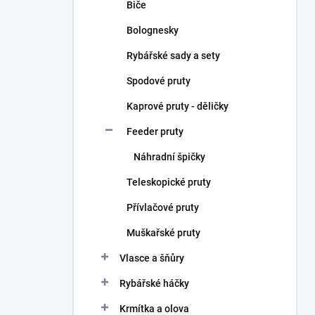
Biče
Bolognesky
Rybářské sady a sety
Spodové pruty
Kaprové pruty - děličky
Feeder pruty
Náhradní špičky
Teleskopické pruty
Přívlačové pruty
Muškařské pruty
Vlasce a šňůry
Rybářské háčky
Krmítka a olova