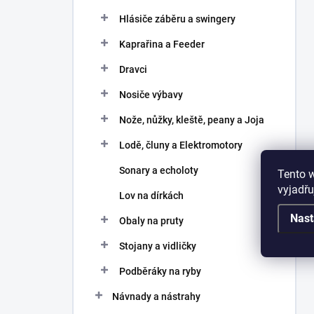
Hlásiče záběru a swingery
Kaprařina a Feeder
Dravci
Nosiče výbavy
Nože, nůžky, kleště, peany a Joja
Lodě, čluny a Elektromotory
Sonary a echoloty
Tento 
vyjadřu
Lov na dírkách
Nast
Obaly na pruty
Stojany a vidličky
Podběráky na ryby
Návnady a nástrahy