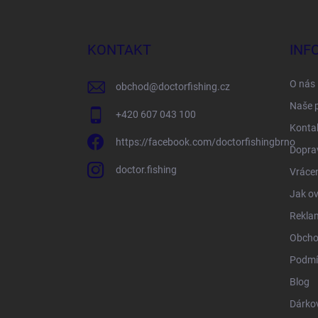
á
p
a
KONTAKT
INF
t
í
O nás
obchod
@
doctorfishing.cz
Naše 
+420 607 043 100
Konta
https://facebook.com/doctorfishingbrno
Doprav
doctor.fishing
Vrácen
Jak ov
Rekla
Obcho
Podmí
Blog
Dárko