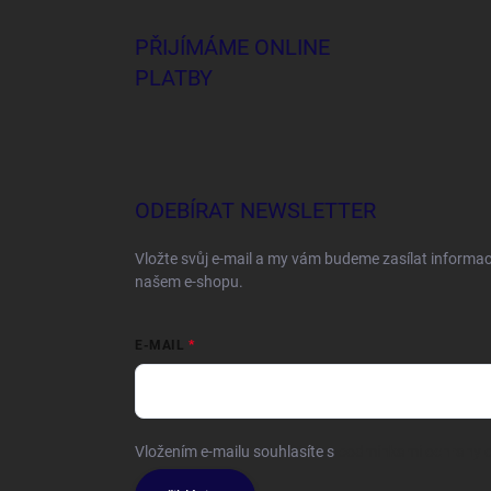
PŘIJÍMÁME ONLINE
PLATBY
ODEBÍRAT NEWSLETTER
Vložte svůj e-mail a my vám budeme zasílat informa
našem e-shopu.
E-MAIL
Vložením e-mailu souhlasíte s
podmínkami ochrany o