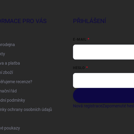
ORMACE PRO VÁS
PŘIHLÁŠENÍ
E-MAIL
prodejna
kty
a a platba
HESLO
í zboží
ěřujeme recenze?
mační řád
dní podmínky
Nová registrace
Zapomenuté hes
nky ochrany osobních údajů
vé poukazy