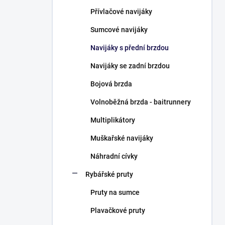
n
Přívlačové navijáky
í
p
Sumcové navijáky
a
n
Navijáky s přední brzdou
e
Navijáky se zadní brzdou
l
Bojová brzda
Volnoběžná brzda - baitrunnery
Multiplikátory
Muškařské navijáky
Náhradní cívky
Rybářské pruty
Pruty na sumce
Plavačkové pruty