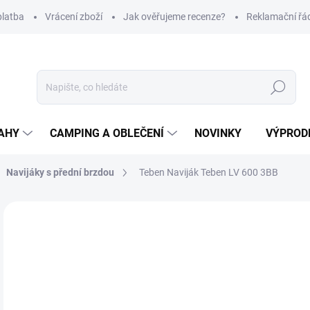
platba
Vrácení zboží
Jak ověřujeme recenze?
Reklamační řá
Hledat
AHY
CAMPING A OBLEČENÍ
NOVINKY
VÝPROD
Navijáky s přední brzdou
Teben Naviják Teben LV 600 3BB
Neohodnoceno
Podrobnosti hodnocení
ZNAČKA
5
Měr
SK
cena