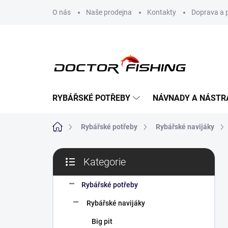
Přejít
O nás
Naše prodejna
Kontakty
Doprava a 
na
obsah
RYBÁŘSKÉ POTŘEBY
NÁVNADY A NÁSTR
Domů
Rybářské potřeby
Rybářské navijáky
P
Kategorie
o
Přeskočit
s
kategorie
t
Rybářské potřeby
r
Rybářské navijáky
a
n
Big pit